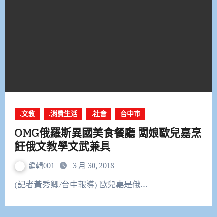
.文教
.消費生活
.社會
台中市
OMG俄羅斯異國美食餐廳 闆娘歐兒嘉烹
飪俄文教學文武兼具
編輯001
3 月 30, 2018
(記者黃秀卿/台中報導) 歐兒嘉是俄…