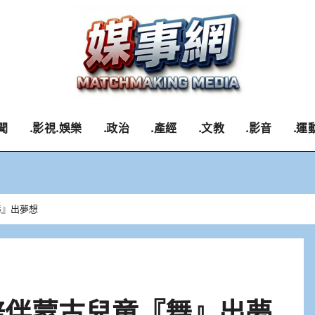
聞
.影視.娛樂
.政治
.產經
.文教
.影音
.運
舞』出夢想
陪伴蒙古兒童『舞』出夢