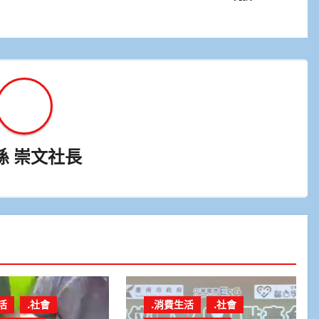
孫 崇文社長
活
.社會
.消費生活
.社會