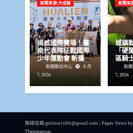
新聞來源:大成報
新聞來
揚威國際賽場！臺
城鎮
南代表隊征戰國際
「硬
少年運動會 斬獲7
區騎
金2銀4銅
車恐
新聞聯訪中心
8 月
新聞
7, 2026
7, 2026
聯絡信箱:gotime1688@gmail.com
|
Paper News
by
Themeansar
.