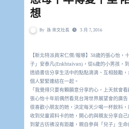
想
By
孫 崇文社長
3 月 7, 2016
【新北特派員宋仁傑/報導】38歲的張心怡，十年來透過台灣世界展望會，持續不間斷資助蒙古的「兒
子」安泰凡(Enkhtaivan)，從6歲的小
透過書信分享生活中的點點滴滴、互相鼓勵，台
個人緊緊連結在一起。
「我覺得只要有顆願意分享的心，上天就會看
張心怡十年前偶然看見台灣世界展望會的廣告
很喜歡小朋友的她，決定每天少喝一杯飲料，將錢存
收到兒童資料卡的她，開心的與親友分享自己
到蒙古彷彿沒有距離，親自參與「兒子」生命