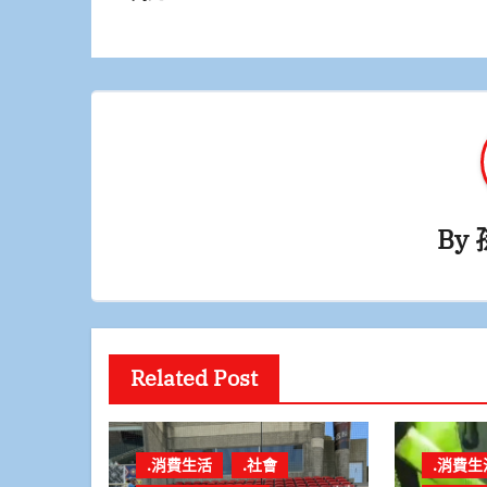
導
覽
By
Related Post
.消費生活
.社會
.消費生