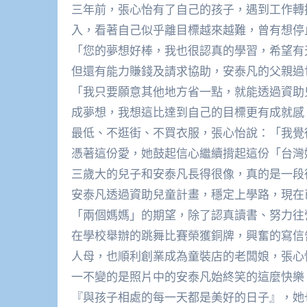
三年前，張心怡有了自己的孩子，遇到工作轉
入，看著自己似乎離目標越來越難，曾有想停
「您的夢想好棒，我也很認真的學習，希望有
但還有能力賺錢及請求協助，安泰凡的父親過
「我只要願意其他地方省一點，就能透過資助
成夢想，我想這比達到自己的目標更有成就感
最低、不逛街、不買衣服，張心怡說：「我覺
憑著這份愛，她鼓起信心繼續揹起這份「台灣
三歲大的兒子和安泰凡長得很像，真的是一段
安泰凡透過資助兒童計畫，穩定上學路，現在
「兩個媽媽」的期望，除了認真讀書、努力往
在學校舉辦的跳舞比賽榮獲銅牌，興奮的寫信
人母，也順利創業成為童裝店的老闆娘，張心
一不變的是照片中的安泰凡始終笑的這麼快樂
『與孩子相處的每一天都是美好的日子』，她