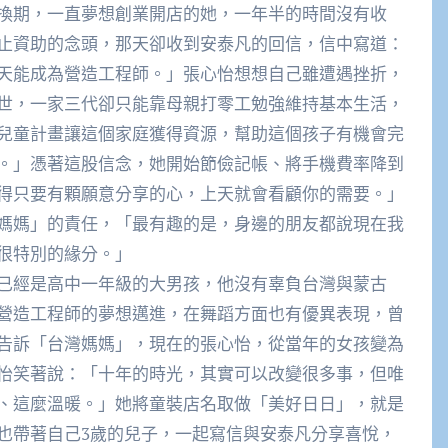
換期，一直夢想創業開店的她，一年半的時間沒有收
止資助的念頭，那天卻收到安泰凡的回信，信中寫道：
天能成為營造工程師。」張心怡想想自己雖遭遇挫折，
世，一家三代卻只能靠母親打零工勉強維持基本生活，
兒童計畫讓這個家庭獲得資源，幫助這個孩子有機會完
。」憑著這股信念，她開始節儉記帳、將手機費率降到
得只要有顆願意分享的心，上天就會看顧你的需要。」
媽媽」的責任，「最有趣的是，身邊的朋友都說現在我
很特別的緣分。」
已經是高中一年級的大男孩，他沒有辜負台灣與蒙古
營造工程師的夢想邁進，在舞蹈方面也有優異表現，曾
告訴「台灣媽媽」，現在的張心怡，從當年的女孩變為
怡笑著說：「十年的時光，其實可以改變很多事，但唯
、這麼溫暖。」她將童裝店名取做「美好日日」，就是
也帶著自己3歲的兒子，一起寫信與安泰凡分享喜悅，