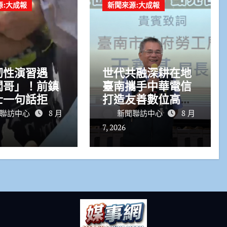
源:大成報
新聞來源:大成報
韌性演習遇
世代共融深耕在地
闖哥」！前鎮
臺南攜手中華電信
士一句話拒停
打造友善數位高齡
重罰
環境
聯訪中心
8 月
新聞聯訪中心
8 月
7, 2026