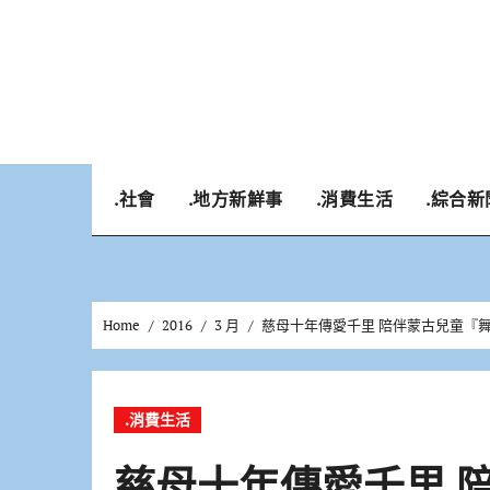
Skip
to
content
.社會
.地方新鮮事
.消費生活
.綜合新
Home
2016
3 月
慈母十年傳愛千里 陪伴蒙古兒童『
.消費生活
慈母十年傳愛千里 