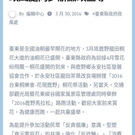
By
編輯中心
3 月 30, 2016
#
臺東縣政府政
風處
臺東是全國油桐最早開花的地方，3月底鹿野龍田桐
花大道的油桐花已盛開，臺東縣政府為迎接4月雪花
紛飛飄－桐花盛開的到來，與鹿野鄉永安社區發展
協會合作，於永安社區龍田茶葉改良場辦理「2016
台東桐樂會-花現鹿野」桐花祭活動，另當天，交通
部觀光局暨花東縱谷國家風景區管理處同時舉辦
「2016鹿野馬拉松」路跑活動，歡迎大家前來賞
花，為健康而跑，一起共襄盛舉。
為能提升參加活動民眾「反貪倡廉」意識，型塑
「貪污零容忍」的共識，強化「反詐騙」、「消費