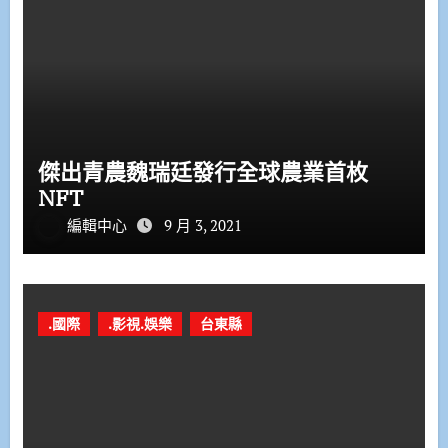
傑出青農魏瑞廷發行全球農業首枚
NFT
編輯中心
9 月 3, 2021
.國際
.影視.娛樂
台東縣