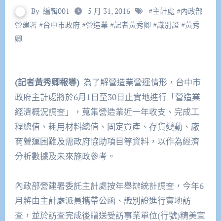
By
編輯001
5 月 31, 2016
#
主計處
#
內政部
營建署
#
台中市政府
#
營造業
#
記者黃秀卿
#
識別證
#
黃秀
卿
(記者黃秀卿報導)
為了解營造業營運情形，台中市
政府主計處將於
6
月
1
日至
30
日止實地進行「營造業
經濟概況調查」，蒐集營造業近一年收支、完成工
程總值、耗用材料總值、固定資產、存貨變動、廠
商營運困難及需政府協助項目等資料，以作為經濟
分析數據及未來施政參考。
內政部營建署委託主計處按年舉辦統計調查，今年
6
月將由主計處派員攜帶公函、識別證進行實地訪
查，並於訪查完成後贈送受訪事業單位
(
行號
)
精美宣