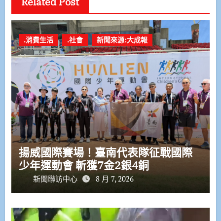
Related Post
.消費生活
.社會
新聞來源:大成報
揚威國際賽場！臺南代表隊征戰國際
少年運動會 斬獲7金2銀4銅
新聞聯訪中心
8 月 7, 2026