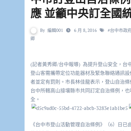
應 並籲中央訂全國
By
編輯001
6 月 8, 2016
#
台中市政
卿
(記者黃秀卿/台中報導) 為提升登山安全，
登山客需攜帶定位功能器材及緊急聯絡通訊設
者並定有罰則。市長林佳龍表示，登山自治條
台中所轄高山接壤縣市共同訂定自治條例，也
全。
《台中市登山活動管理自治條例》（
6
）日已