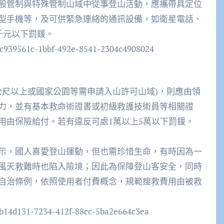
般管制與特殊管制山域中從事登山活動，應攜帶具定位
型手機等，及可供緊急連絡的通訊設備，如衛星電話、
千元以下罰鍰。
公尺以上或國家公園等需申請入山許可山域
)
，則應由領
力，並有基本救命術證書或初級救護技術員等相關證
用由保險給付。若有違反可處
1
萬以上
5
萬以下罰鍰。
示，國人喜愛登山運動，但也需珍惜生命，有時因為一
風天救難時也陷入險境；因此為保障登山客安全，同時
自治條例，依照使用者付費概念，規範搜救費用由被救