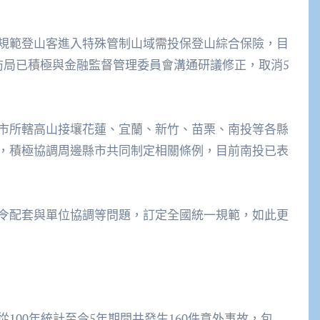
規範登山客進入特殊管制山域需投保登山綜合保險，目
防局已積極與金融監督管理委員會溝通研議修正，取消
5
市所轄高山接壤花蓮、宜蘭、新竹、苗栗、南投等各縣
，積極協調周邊縣市共同制定相關條例，目前南投已表
令配套與單位協調等問題，訂定全國統一規範，如此更
從
100
年統計至今
5
年期間共發生
160
件意外事故，包