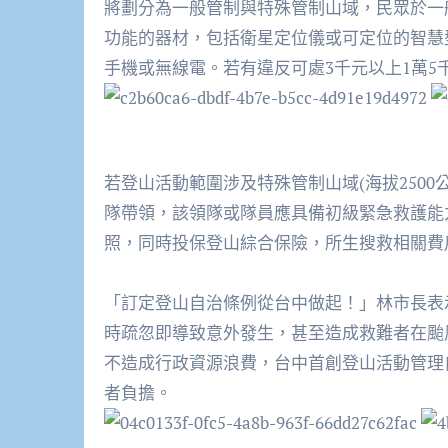
將劃分為一般管制與特殊管制山域，民眾於一
功能的器材，包括衛星定位儀或可定位的智慧
手機或無線電。若有違反可處
3
千元以上
1
萬
5
若登山活動範圍涉及特殊管制山域
(
海拔
2500
隊帶領，該領隊或隊員應具備初級緊急救護能
照，同時投保登山綜合保險，所生搜救相關費
「訂定登山自治條例從台中做起！」林市長表
時疏忽即導致意外發生，甚至造成救難者在颱
不造成行政資源浪費，台中首創登山活動管理
者負擔。