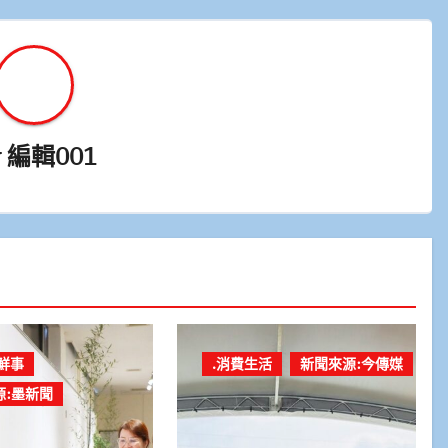
y
編輯001
鮮事
.消費生活
新聞來源:今傳媒
源:墨新聞