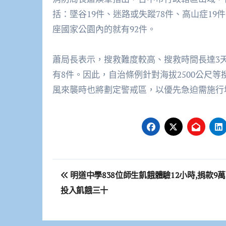
括：墜谷
19
件、迷路或失蹤
78
件、高山症
19
件
座國家公園內的就有
92
件。
蕭局長表示，搜救難度較高、搜救時間長達
3
有
8
件。因此，自治條例針對海拔
2500
公尺等
風來襲時也將劃定警戒區，以優先急迫需施行
文
明道中學838位師生飢餓體驗12小時,捐款9萬
章
投入飢餓三十
導