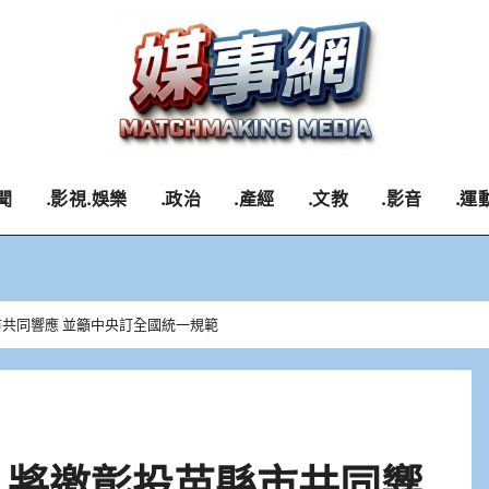
聞
.影視.娛樂
.政治
.產經
.文教
.影音
.運
市共同響應 並籲中央訂全國統一規範
 將邀彰投苗縣市共同響