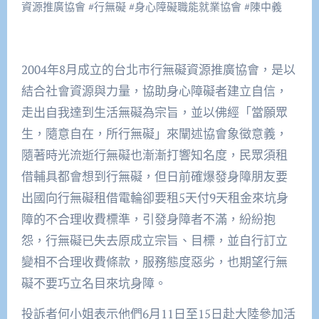
資源推廣協會
#
行無礙
#
身心障礙職能就業協會
#
陳中義
2004年8月成立的台北市行無礙資源推廣協會，是以
結合社會資源與力量，協助身心障礙者建立自信，
走出自我達到生活無礙為宗旨，並以佛經「當願眾
生，隨意自在，所行無礙」來闡述協會象徵意義，
隨著時光流逝行無礙也漸漸打響知名度，民眾須租
借輔具都會想到行無礙，但日前確爆發身障朋友要
出國向行無礙租借電輪卻要租5天付9天租金來坑身
障的不合理收費標準，引發身障者不滿，紛紛抱
怨，行無礙已失去原成立宗旨、目標，並自行訂立
變相不合理收費條款，服務態度惡劣，也期望行無
礙不要巧立名目來坑身障。
投訴者何小姐表示他們6月11日至15日赴大陸參加活