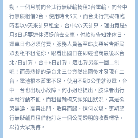
動，一個月前向台北行無礙輪椅租3台電輪，向台中
行無礙租借2台，使用時間5天，而台北行無礙確臨
時要以9天來計算租金，台中以7天計算，理由竟是5
月8日起要連休須提前去交車，付款時告知連休日、
還車日也必須付費，服務人員甚至態度惡劣告訴民
眾要租不租隨你，眼看出國日在即經協商最後以台
北7日計算，台中6日計算，這也算另類一國二制
吧！而最悲慘的是台北三台竟然出國後才發現有二
台，電池根本蓄電不足，使用不到2公里就沒電，台
中一台也出現小故障，何小姐也提出，肢障者出行
本就行動不便，而租借輪椅又頻頻出狀況，真是欲
哭無淚、高興出門、敗興而歸、情何以堪。更期望
行無礙輔具租借能訂定一個公開透明的收費標準，
以符大眾期待。