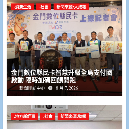
.消費生活
.社會
新聞來源:大成報
金門數位縣民卡智慧升級全島支付圈
啟動 限時加碼回饋開跑
新聞聯訪中心
8 月 7, 2026
.地方新鮮事
.社會
新聞來源:勁報