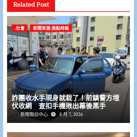
Related Post
.社會
新聞來源:焦點時報
詐團收水手現身就栽了！前鎮警方埋
伏收網 查扣手機揪出幕後黑手
新聞聯訪中心
8 月 7, 2026