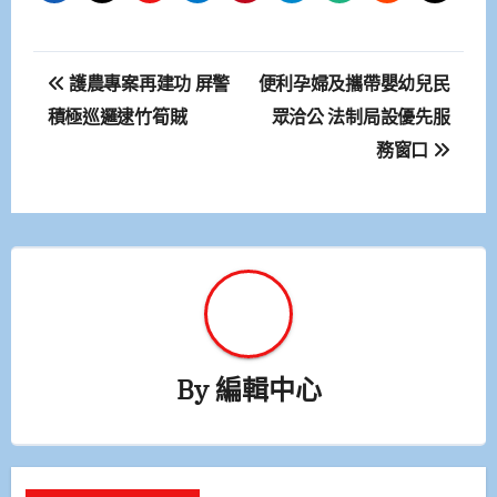
文
護農專案再建功 屏警
便利孕婦及攜帶嬰幼兒民
章
積極巡邏逮竹筍賊
眾洽公 法制局設優先服
務窗口
導
覽
By
編輯中心