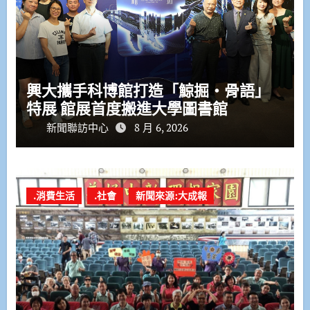
興大攜手科博館打造「鯨掘・骨語」
特展 館展首度搬進大學圖書館
新聞聯訪中心
8 月 6, 2026
.消費生活
.社會
新聞來源:大成報