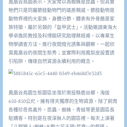
鳳凰谷鳥園表示，大家常以為蜘蛛是昆蟲，但其實
牠們只是同屬節肢動物門的遠房親戚。節肢動物是
動物界裡的大家族，身體分節、體表有外骨骼是家
族特徵，屬於另類的「盔甲武士｣。活動邀請東海大
學卓逸民教授及科博館研究助理蔡經甫，以專業生
物學調查方法，進行夜間燈光誘集與觀察，一起欣
賞鳳凰谷的夜間生態秀；並實際利用鳳梨皮設置誘
引陷阱，傳達自然資源永續利用的概念。
鳳凰谷鳥園生態園區坐落於南投縣鹿谷鄉，海拔
650-850公尺，擁有得天獨厚的生物資源，除了飼育
各種珍奇鳥禽外，昆蟲、蜘蛛、青蛙等更是園區長
駐嬌客。特別是在夜深無人的園區裡，每天上演著
「八腳獵人(蜘蛛)大戰六足王國(昆蟲)｣的戲碼。