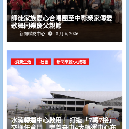
師徒家族愛心合唱團至中彰榮家傳愛
歌舞同樂慶父親節
新聞聯訪中心
8 月 6, 2026
.消費生活
.社會
新聞來源:大成報
水湳轉運中心啟用！ 打造「7轉7接」
交通任意門 完善臺中4大轉運中心布