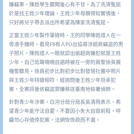
嫌竊車，陳姓學生聽聞後心有不甘，為了洗清冤屈
於是找王姓少年理論，王姓少年母親得知實情後，
只好將兒子帶去派出所希望為陳家洗清冤屈。
正當王姓少年製作筆錄時，王的同學陳姓證人在一
旁滑手機時，看見FB有人PO出協尋涉超商竊盜的男
子照片，陳姓證人一眼就認出偷超商嫌犯就是王姓
少年，自己低聲喃喃自語時被在一旁的員警徐英展
機警聽見，徐員初步比對初步比對發現社團中照片
與王姓少年特徵相符，經詢問後王姓少年坦承犯
案，全案訊後依竊盜罪嫌移送臺南地檢署偵辦。
針對青少年涉案，白河分局分局長吳清飛表示，希
望青少年能守法自愛，不要因小失大自毀前程，呼
籲勿心存僥倖犯案，法網恢恢疏而不漏。