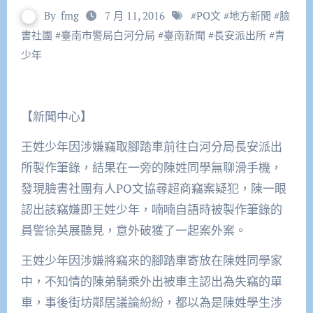
By
fmg
7 月 11, 2016
#
PO文
#
地方新聞
#
臉
書社團
#
臺南市警局白河分局
#
臺南新聞
#
長安派出所
#
青
少年
【新聞中心】
王姓少年因涉嫌竊取腳踏車前往白河分局長安派出
所製作筆錄，結果在一旁的陳姓同學無聊滑手機，
發現臉書社團有人PO文協尋超商竊案疑犯，陳一眼
認出該竊嫌即王姓少年，喃喃自語時被製作筆錄的
員警徐英展聽見，意外破獲了一起案外案。
王姓少年因涉嫌將竊來的腳踏車寄放在陳姓同學家
中，不知情的陳弟騎乘外出被車主認出為失竊的單
車，事後街坊鄰居議論紛紛，都以為是陳姓學生涉