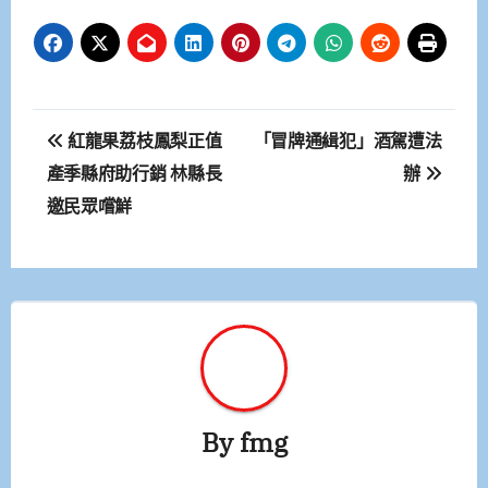
文
紅龍果荔枝鳳梨正值
「冒牌通緝犯」酒駕遭法
章
產季縣府助行銷 林縣長
辦
邀民眾嚐鮮
導
覽
By
fmg