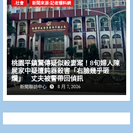
.社會
新聞來源:記者爆料網
桃園平鎮驚傳疑似殺妻案！8旬婦人陳
屍家中疑遭鈍器殺害「右臉幾乎砸
爛」 丈夫被警帶回偵訊
新聞聯訪中心
8 月 7, 2026