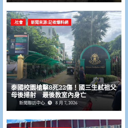
.社會
新聞來源:記者爆料網
泰國校園槍擊8死22傷！國三生弒祖父
母後掃射 最後教室內身亡
新聞聯訪中心
8 月 7, 2026