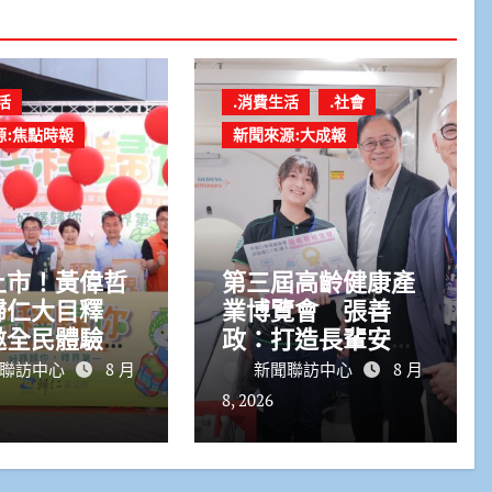
活
.消費生活
.社會
源:焦點時報
新聞來源:大成報
上市！黃偉哲
第三屆高齡健康產
歸仁大目釋
業博覽會 張善
邀全民體驗採
政：打造長輩安心
兼做公益
生活的宜居城市
聯訪中心
8 月
新聞聯訪中心
8 月
8, 2026