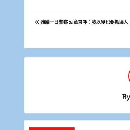
文
體驗一日警察 幼童直呼：我以後也要抓壞人
章
導
覽
B