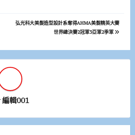
弘光科大美髮造型設計系奪得AHMA美髮精英大賽
世界總決賽2冠軍3亞軍2季軍
y
編輯001