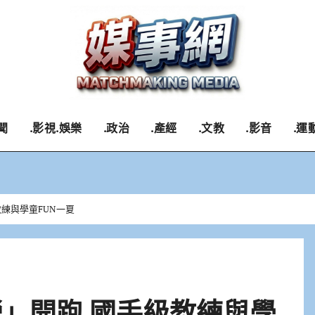
聞
.影視.娛樂
.政治
.產經
.文教
.影音
.運
教練與學童FUN一夏
營」開跑 國手級教練與學