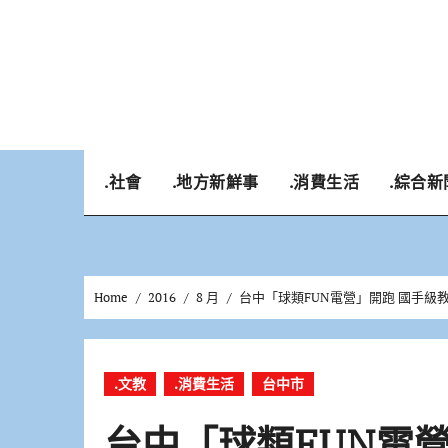
Skip
to
content
.社會
.地方新鮮事
.消費生活
.綜合新
Home
2016
8 月
台中「球類FUN電營」開跑 國手級
.文教
.消費生活
台中市
台中「球類FUN電