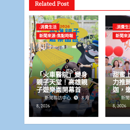
Related Post
.消費生活
.消費生
新聞來源:焦點時報
新聞來
「火車醫院」變身
甜蜜
親子天堂！高雄親
力推
子遊樂園開幕首日
迦，
人潮爆棚
果樂
新聞聯訪中心
8 月
新聞
8, 2026
8, 2026