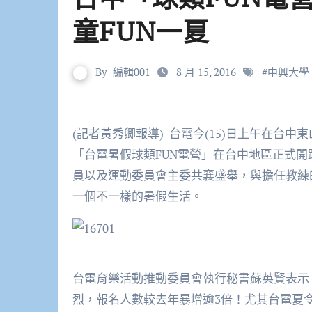
童FUN一夏
By
編輯001
8 月 15, 2016
#
中興大學
(記者黃秀卿報導) 台電今(15)日上午在台中東山高中風雨球場舉辦「排球FUN電營」開幕典禮，代表
「台電暑假球類FUN電營」在台中地區正式開
員以及運動委員會主委共襄盛舉，與擔任教練
一個不一樣的暑假生活。
台電育樂活動推動委員會執行秘書蘇英賢表示
烈，報名人數較去年暴增逾3倍！尤其台電夏