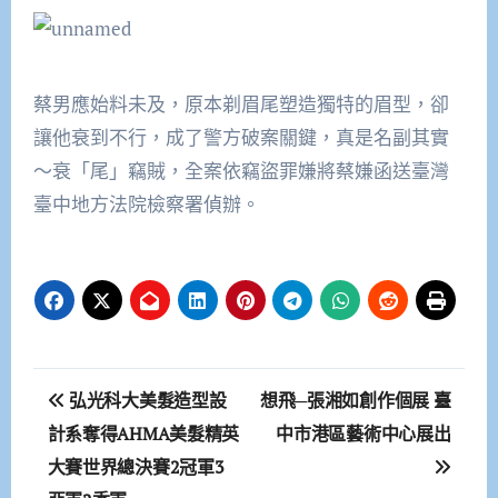
蔡男應始料未及，原本剃眉尾塑造獨特的眉型，卻
讓他衰到不行，成了警方破案關鍵，真是名副其實
〜衰「尾」竊賊，全案依竊盜罪嫌將蔡嫌函送臺灣
臺中地方法院檢察署偵辦。
文
弘光科大美髮造型設
想飛─張湘如創作個展 臺
章
計系奪得AHMA美髮精英
中市港區藝術中心展出
大賽世界總決賽2冠軍3
導