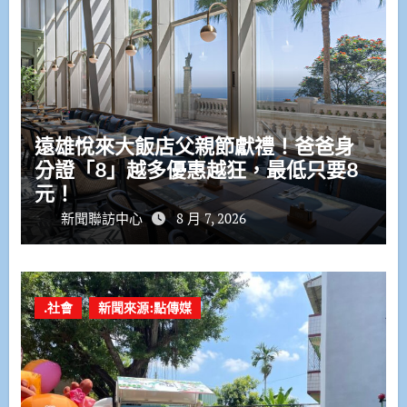
遠雄悅來大飯店父親節獻禮！爸爸身
分證「8」越多優惠越狂，最低只要8
元！
新聞聯訪中心
8 月 7, 2026
.社會
新聞來源:點傳媒