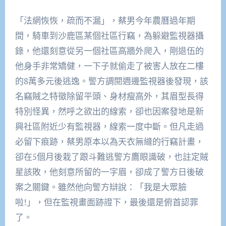
「法網恢恢，疏而不漏」，蔡男今年農曆過年期
間，騎車到沙鹿區某個社區行竊，為躲避監視器攝
錄，他還刻意從另一個社區高牆外爬入，剛退伍的
他身手非常矯健，一下子就偷走了被害人放在二樓
的8萬多元後逃逸。警方調閱週邊監視器後發現，該
名竊賊之特徵除留平頭、身材瘦高外，其眉型長得
特別怪異，然呼之欲出的線索，卻也因案發地是新
興社區附近少有監視器，線索一度中斷。但凡走過
必留下痕跡，蔡男原本以為天衣無縫的行竊計畫，
卻在5個月後栽了跟斗難逃警方鷹眼識破，也註定賊
星該敗，他刻意所留的一字眉，卻成了警方日後破
案之關鍵。雖然他向警方辯說：「我是大眾臉
啦!」，但在監視畫面跡證下，最後還是俯首認罪
了。