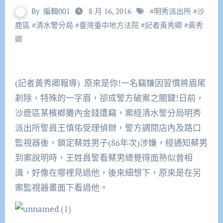
By
編輯001
8 月 16, 2016
#
明秀派出所
#
沙
鹿區
#
清水警分局
#
臺灣臺中地方法院
#
記者黃秀卿
#
黃秀
卿
(記者黃秀卿報導) 原來是你!一名竊嫌因習慣將眉尾
剃除，特殊的一字眉，卻成警方破案之關鍵!日前，
沙鹿區某檳榔攤內金錢遭竊，案經清水警分局明秀
派出所警員王慎佑受理偵辦，警方調閱店內及路口
監視器後，鎖定蔡姓男子(86年次)涉嫌，經通知蔡男
到案說明時，王姓員警看蔡男總覺得面熟似曾相
識，好像在哪裡見過他，後來細想下，原來是在另
案監視器畫面下看過他。