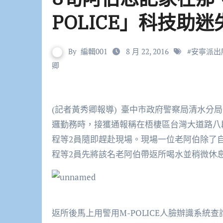
POLICE」科技助
By
編輯001
8 月 22, 2016
#
安寧派出
卿
(記者黃秀卿報導) 臺中市政府警察局清水分局安寧派出所副所長程士坤及警員紀振育，於日前執勤巡
邏勤務時，接獲通報稱在梧棲區台灣大道路八段
程等2員隨即趕赴現場。現場一位老阿伯除了
程等2員先將該名老阿伯帶返所喝水並稍微休
返所後馬上用警用M-POLICE人臉辦識系統