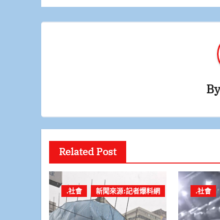
覽
B
Related Post
.社會
新聞來源:記者爆料網
.社會