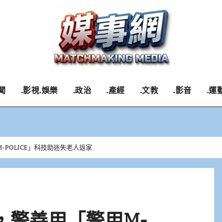
聞
.影視.娛樂
.政治
.產經
.文教
.影音
.運
-POLICE」科技助迷失老人返家
，警善用「警用M-