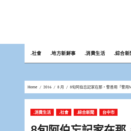
Skip
to
content
.社會
.地方新鮮事
.消費生活
.綜合新
Home
2016
8 月
8旬阿伯忘記家在那，警善用「警用M
.消費生活
.社會
.綜合新聞
台中市
8旬阿伯忘記家在那