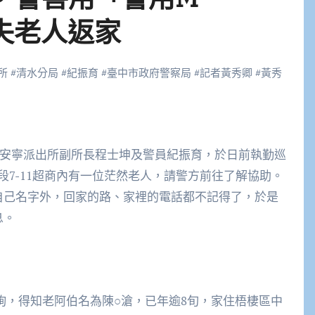
迷失老人返家
所
#
清水分局
#
紀振育
#
臺中市政府警察局
#
記者黃秀卿
#
黃秀
7-11超商內有一位茫然老人，請警方前往了解協助。
自己名字外，回家的路、家裡的電話都不記得了，於是
息。
查詢，得知老阿伯名為陳○滄，已年逾8旬，家住梧棲區中