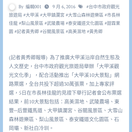
By
編輯001
9 月 6, 2016
#
台中市政府觀光
旅遊局
#
大甲溪
#
大甲鎮瀾宮
#
大雪山森林遊樂區
#
市長林
佳龍
#
梨山風景區
#
武陵農場
#
泰安鐵道文化園區
#
甜霖果
園
#
記者黃秀卿
#
谷關風景區
#
高美濕地
#
黃秀卿
(記者黃秀卿報導) 為了推廣大甲溪沿岸自然生態及
人文歷史，台中市政府觀光旅遊局舉辦「大甲溪觀
光文化季」，配合活動推出「大甲溪
10
大景點」網
路票選，全台共投下超過
30
萬張票，加上專家評
選，
5
日在市長林佳龍的見證下舉行記者會公布票選
結果，前
10
大景點包括：高美濕地、武陵農場、東
豐─后豐鐵馬道、大甲鎮瀾宮、谷關風景區、大雪山
森林遊樂區、梨山風景區、泰安鐵道文化園區、石
岡壩、新社白冷圳。