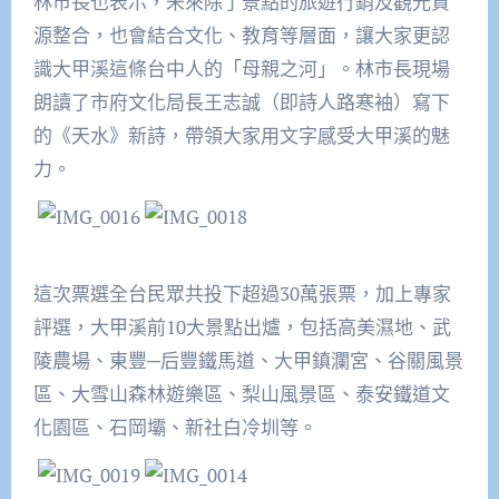
林市長也表示，未來除了景點的旅遊行銷及觀光資
源整合，也會結合文化、教育等層面，讓大家更認
識大甲溪這條台中人的「母親之河」。林市長現場
朗讀了市府文化局長王志誠（即詩人路寒袖）寫下
的《天水》新詩，帶領大家用文字感受大甲溪的魅
力。
這次票選全台民眾共投下超過
30
萬張票，加上專家
評選，大甲溪前
10
大景點出爐，包括高美濕地、武
陵農場、東豐─后豐鐵馬道、大甲鎮瀾宮、谷關風景
區、大雪山森林遊樂區、梨山風景區、泰安鐵道文
化園區、石岡壩、新社白冷圳等。