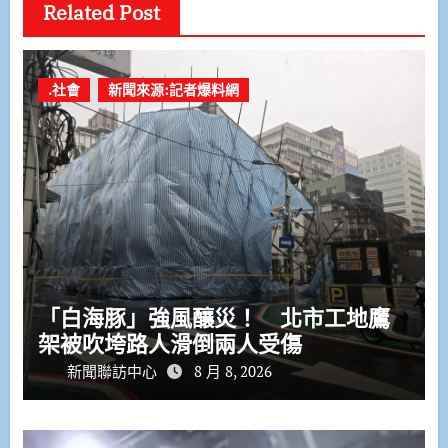
Related Post
.社會
新聞來源:記者爆料網
「白海豚」強風釀災！ 北市工地鷹
架被吹垮路人滑倒兩人受傷
新聞聯訪中心
8 月 8, 2026