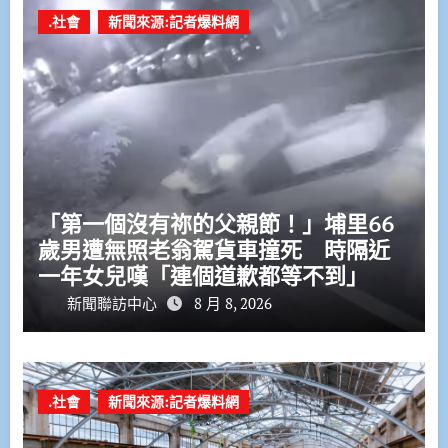
.社會
新聞來源:記者爆料網
「第一個沒有祢的父親節！」埔里66
歲男遭無照老翁駕貨車撞死 時隔近
一年女兒嘆「連個道歉都等不到」
新聞聯訪中心
8 月 8, 2026
.社會
新聞來源:記者爆料網