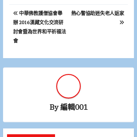
文
中華佛教護僧協會舉
熱心警協助迷失老人返家
章
辦 2016漢藏文化交流研
討會暨為世界和平祈福法
導
會
覽
By
編輯001