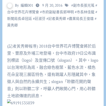
By
編輯001
9 月 20, 2016
#
副市長張光瑤
#
台中世界花卉博覽會
#
市府副秘書長郭坤明
#
市長林佳龍
#
新聞局長卓冠廷
#
莊淑芬
#
記者黃秀卿
#
農業局長王俊雄
#
黃秀卿
(記者黃秀卿報導) 2018
台中世界花卉博覽會將於后
里、豐原及外埔三地登場，台中市政府
19
日公布識
別標誌（
logo
）及宣傳口號（
slogan
）。其中，
logo
以台灣地形為底，融合綠色樹葉、藍色水流、橘色
花朵呈現三展區特色，還有跳躍人形隱藏其中，象
徵人與自然的永續共生；
slogan
「聆聽花開的聲
音」則以聆聽二字，呼籲人們敞開心門，用心聆聽
土地欲傳達的訊息。