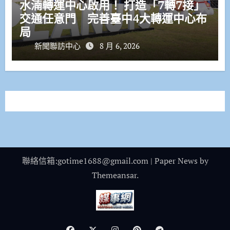
水湳轉運中心啟用！ 打造「7轉7接」
交通任意門 完善臺中4大轉運中心布
局
新聞聯訪中心
8 月 6, 2026
聯絡信箱:gotime1688@gmail.com
|
Paper News
by
Themeansar
.