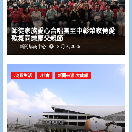
師徒家族愛心合唱團至中彰榮家傳愛
歌舞同樂慶父親節
新聞聯訪中心
8 月 6, 2026
.消費生活
.社會
新聞來源:大成報