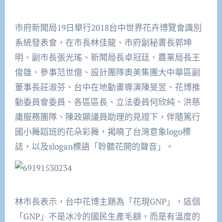
市府新聞局19日舉行
2018
台中世界花卉博覽會識別
系統發表會，在市長林佳龍、市府副秘書長郭坤
明、副市長張光瑤、新聞局長卓冠廷、農業局長王
俊雄、參事范世億、設計團隊奧美集團大中華區副
董事長莊淑芬、台中在地動畫導演陳旻昱、花博推
動委員會委員、各區區長、立法委員何欣純、洪慈
庸服務團隊、陳政顯議員助理的見證下，伴隨篤行
國小舞蹈班的花朵彩舞，揭曉了台灣意象
logo
標
誌，以及
slogan
標語「聆聽花開的聲音」。
林市長表示，台中花博主題為「花現
GNP
」，這個
「
GNP
」不是冰冷的國民生產毛額，而是有溫度的