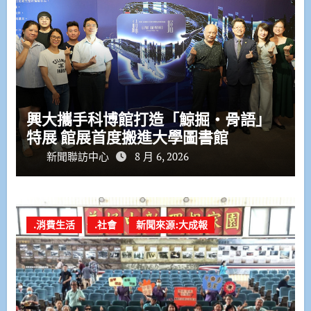
興大攜手科博館打造「鯨掘・骨語」
特展 館展首度搬進大學圖書館
新聞聯訪中心
8 月 6, 2026
.消費生活
.社會
新聞來源:大成報