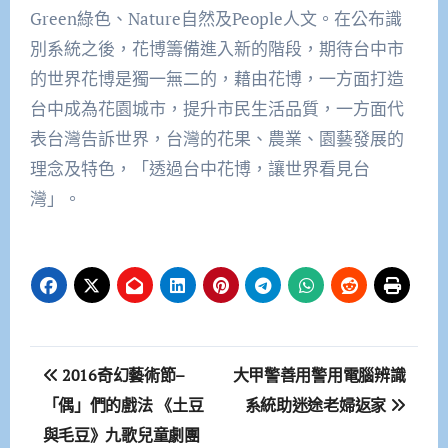
Green
綠色、
Nature
自然及
People
人文。在公布識
別系統之後，花博籌備進入新的階段，期待台中市
的世界花博是獨一無二的，藉由花博，一方面打造
台中成為花園城市，提升市民生活品質，一方面代
表台灣告訴世界，台灣的花果、農業、園藝發展的
理念及特色，「透過台中花博，讓世界看見台
灣」。
文
2016奇幻藝術節–
大甲警善用警用電腦辨識
章
「偶」們的戲法 《土豆
系統助迷途老婦返家
與毛豆》九歌兒童劇團
導