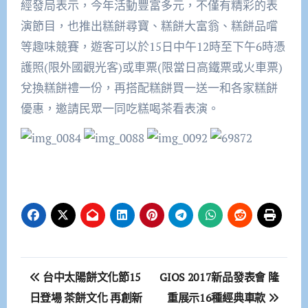
經發局表示，今年活動豐富多元，不僅有精彩的表
演節目，也推出糕餅尋寶、糕餅大富翁、糕餅品嚐
等趣味競賽，遊客可以於15日中午12時至下午6時憑
護照(限外國觀光客)或車票(限當日高鐵票或火車票)
兌換糕餅禮一份，再搭配糕餅買一送一和各家糕餅
優惠，邀請民眾一同吃糕喝茶看表演。
文
台中太陽餅文化節15
GIOS 2017新品發表會 隆
章
日登場 茶餅文化 再創新
重展示16種經典車款