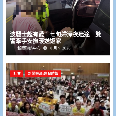
波麗士超有愛！七旬婦深夜迷途 雙
警牽手安撫暖送返家
新聞聯訪中心
8 月 9, 2026
.社會
新聞來源:焦點時報