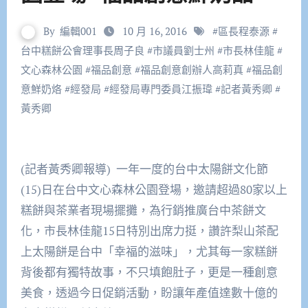
By
編輯001
10 月 16, 2016
#
區長程泰源
#
台中糕餅公會理事長周子良
#
市議員劉士州
#
市長林佳龍
#
文心森林公園
#
福品創意
#
福品創意創辦人高莉真
#
福品創
意鮮奶烙
#
經發局
#
經發局專門委員江振瑋
#
記者黃秀卿
#
黃秀卿
(記者黃秀卿報導) 一年一度的台中太陽餅文化節
(15)日在台中文心森林公園登場，邀請超過80家以上
糕餅與茶業者現場擺攤，為行銷推廣台中茶餅文
化，市長林佳龍15日特別出席力挺，讚許梨山茶配
上太陽餅是台中「幸福的滋味」，尤其每一家糕餅
背後都有獨特故事，不只填飽肚子，更是一種創意
美食，透過今日促銷活動，盼讓年產值達數十億的