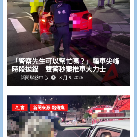
「警察先生可以幫忙嗎？」轎車尖峰
時段拋錨 雙警秒變推車大力士
新聞聯訪中心
8 月 9, 2026
.社會
新聞來源:點傳媒