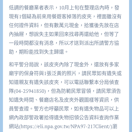
低調的餐廳業者表示，10月上旬在整理店內時，發
現有1個疑為前來用餐遊客掉落的皮夾，裡面雖沒有
任何證件資料，但有數萬元現金，拾獲後先放在店
內抽屜，想說失主如果回來找尋再還給他，但等了
一段時間都沒有消息，所以才送到派出所請警方協
助，期盼能找到失主歸還。
和平警分局說，該皮夾內除了現金外，還放有多家
廟宇的保身符與1張泛黃的照片，請民眾如有遺失或
知道親友有遺失該皮夾，可以電話聯繫本分局偵查
隊(04-25941850)，但為防範民眾冒領，請民眾須告
知遺失時間、餐廳店名及皮夾外觀圖樣等資訊，供
員警查證。警方也呼籲民眾，如有遺失物品可以上
網內政部警政署拾得遺失物招領公告資料查詢作業
網站(https://eli.npa.gov.tw/NPA97-217Client/)瀏