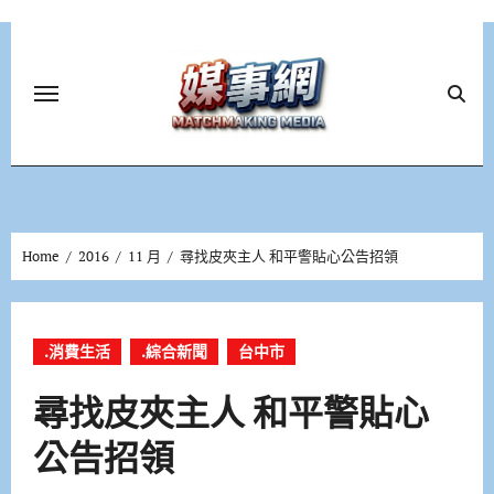
Skip
to
content
Home
2016
11 月
尋找皮夾主人 和平警貼心公告招領
.消費生活
.綜合新聞
台中市
尋找皮夾主人 和平警貼心
公告招領