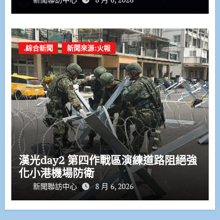
.綜合新聞
新聞來源:火報
漢光day2 第四作戰區演練道路阻絕強
化小港機場防衛
新聞聯訪中心
8 月 6, 2026