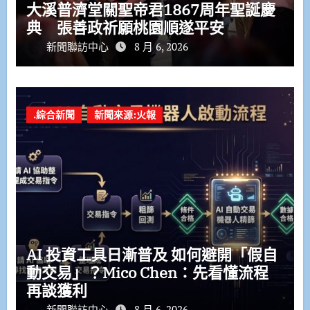
大溪普濟堂關聖帝君1867周年聖誕慶
典 張善政祈願桃園順遂平安
新聞聯訪中心
8 月 6, 2026
.綜合新聞
新聞來源:火報
AI 投資工具日漸普及 如何避開「假自
動交易」？Mico Chen：先看懂流程
再談獲利
新聞聯訪中心
8 月 6, 2026