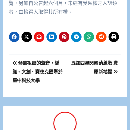
覽，另如自公告起六個月，未經有受領權之人認領
者，由拾得人取得其所有權。
文
傾聽祖靈的聲音，編
五都四星閃耀葫蘆墩 豐
章
織、文創、賽德克匯聚於
原新地標
臺中科技大學
導
覽