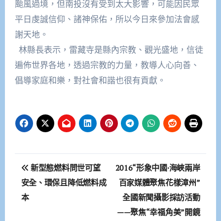
颱風過境，但南投沒有受到太大影響，可能因民眾
平日虔誠信仰、諸神保佑，所以今日來參加法會感
謝天地。
林縣長表示，雷藏寺是縣內宗教、觀光盛地，信徒
遍佈世界各地，透過宗教的力量，教導人心向善、
倡導家庭和樂，對社會和諧也很有貢獻。
文
新型態燃料問世可望
2016“形象中國·海峽兩岸
章
安全、環保且降低燃料成
百家媒體聚焦花樣漳州”
本
全國新聞攝影採訪活動
導
——聚焦“幸福角美”開鏡