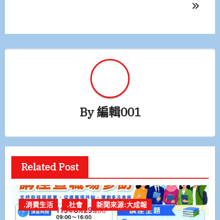
覽
By
編輯001
Related Post
.消費生活
.社會
新聞來源:大成報