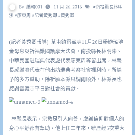
By
編輯001
11 月 26, 2016
#
南投縣長林明
溱
#
廖東周
#
記者黃秀卿
#
黃秀卿
(記者黃秀卿報導) 草屯鎮雷藏寺
11
月
26
日舉辦瑤池
金母息災祈福護國護摩大法會，南投縣長林明溱、
中華民國駐瑞典代表處代表廖東周等皆出席，林縣
長感謝廖代表在他出訪瑞典考察社會福利時，所給
予的多方幫助，除祈願本縣風調雨順外，林縣長也
感謝雷藏寺平日對社會的貢獻。
林縣長表示，宗教是引人向善，虔誠信仰對個人的
身心平靜都有幫助。他上任二年來，雖歷經
5
次重大