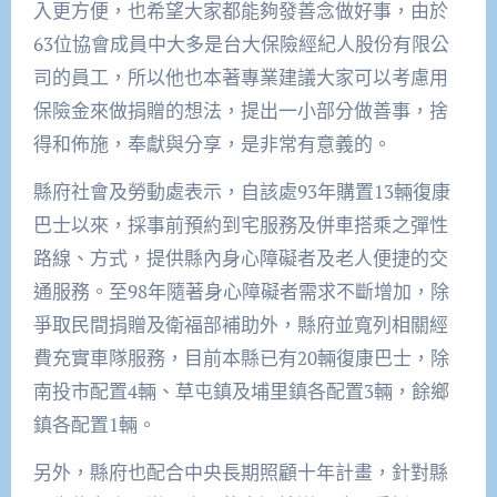
入更方便，也希望大家都能夠發善念做好事，由於
63位協會成員中大多是台大保險經紀人股份有限公
司的員工，所以他也本著專業建議大家可以考慮用
保險金來做捐贈的想法，提出一小部分做善事，捨
得和佈施，奉獻與分享，是非常有意義的。
縣府社會及勞動處表示，自該處93年購置13輛復康
巴士以來，採事前預約到宅服務及併車搭乘之彈性
路線、方式，提供縣內身心障礙者及老人便捷的交
通服務。至98年隨著身心障礙者需求不斷增加，除
爭取民間捐贈及衛福部補助外，縣府並寬列相關經
費充實車隊服務，目前本縣已有20輛復康巴士，除
南投市配置4輛、草屯鎮及埔里鎮各配置3輛，餘鄉
鎮各配置1輛。
另外，縣府也配合中央長期照顧十年計畫，針對縣