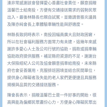
溱非常感謝該會發揮愛心善盡社會責任，願意捐贈
溫馨巴士給南投，方便有交通接送需求的弱勢民眾
出入。最後林縣長也親自試駕，並邀請曾振炎議員
及陳亦純會長上車體驗車輛性能與舒適度。
林縣長致詞時表示，南投因幅員廣大且財政困窘，
所以在社會福利服務方面常力有未逮，這幾年來感
謝許多愛心人士及公司行號的協助，捐款或捐車輛
協助政府提供服務，補足縣府資源的不足，謝謝台
大保險經紀人公司及協會願意捐車給南投，未來縣
府也會妥善運用，克服排班困境並結合民間單位，
提供身心障礙者及失能的老人家們更便捷且具服務
規模與品質的交通接送服務。
陳會長表示，捐贈溫馨巴士是一件好事的開始，很
高興能為偏鄉民眾盡份心力，方便身心障礙民眾出