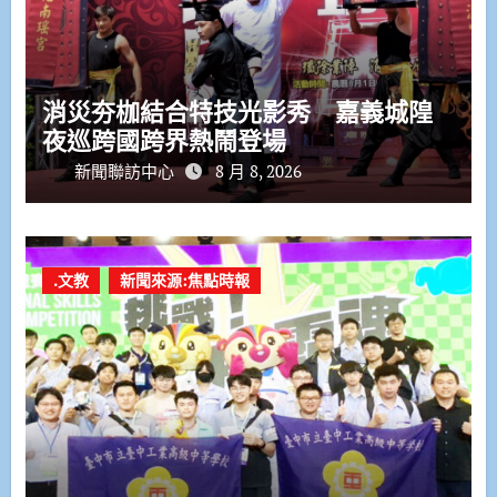
消災夯枷結合特技光影秀 嘉義城隍
夜巡跨國跨界熱鬧登場
新聞聯訪中心
8 月 8, 2026
.文教
新聞來源:焦點時報