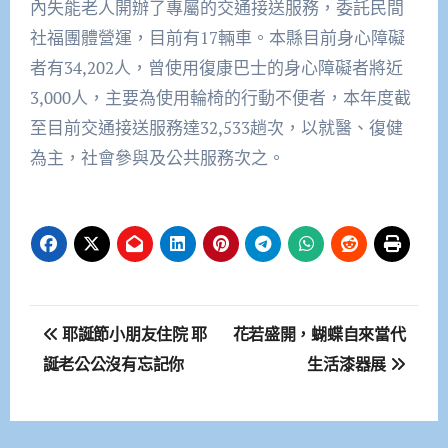
內失能老人開辦了專屬的交通接送服務，委託民間
社福團體營運，目前有17輛車。本縣目前身心障礙
者有34,202人，曾使用復康巴士的身心障礙者將近
3,000人，主要為使用輪椅的行動不便者，本年度截
至目前交通接送服務達32,533趟次，以就醫、復健
為主，社會參與及公共服務次之。
文
耶誕節小朋友住院 耶
花若盛開，蝴蝶自來當代
章
誕老公公沒有忘記你
生活漆器展
導
覽