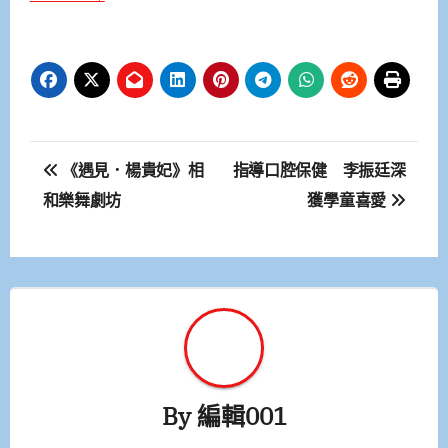
文
《遇見．楊貴妃》相
指導口腔保健 李振廷深
章
和樂舞劇坊
獲學童喜愛
導
覽
By
編輯001