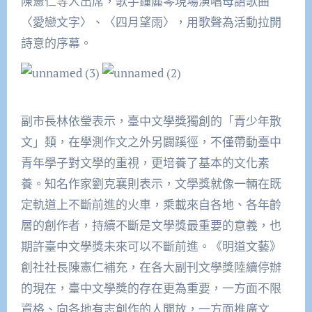
陳憲仁等人出席，歌手鐘麗琴現場演唱母語歌曲
〈愛戀文字〉、〈四月望雨〉，用歌聲為活動拉開
詩意的序幕。
副市長林依瑩表示，臺中文學獎獨創的「青少年散
文」類，在學測作文之外另闢蹊徑，不僅帶動臺中
青年學子對文學的重視，更培養了基本的文化素
養。知名作家劉克襄則表示，文學獎就像一輛在既
定軌道上不斷前進的火車，乘載來自各地、各年齡
層的創作者，持續不斷是文學獎最重要的意義，也
期許臺中文學獎未來可以不斷前進。《明道文藝》
創社社長陳憲仁補充，在各大副刊文學獎陸續停辦
的現在，臺中文學獎的存在更為重要，一方面不限
資格、向各地有志創作的人開放，一方面推廣文