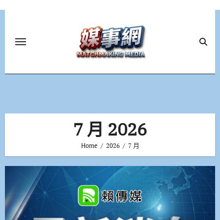
Skip
to
content
7 月 2026
Home
2026
7 月