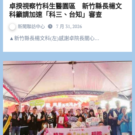
卓揆視察竹科生醫園區 新竹縣長楊文
科籲請加速「科三、台知」審查
新聞聯訪中心
7 月 31, 2026
▲新竹縣長楊文科(左)感謝卓院長關心…