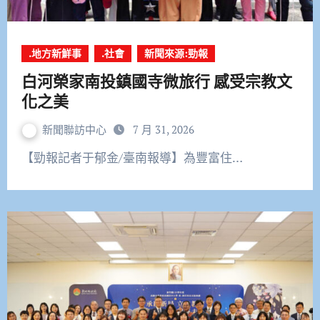
.地方新鮮事
.社會
新聞來源:勁報
白河榮家南投鎮國寺微旅行 感受宗教文
化之美
新聞聯訪中心
7 月 31, 2026
【勁報記者于郁金/臺南報導】為豐富住…