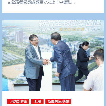
▲公路養管費繳費至7/31止！中壢監…
.地方新鮮事
.社會
新聞來源:勁報