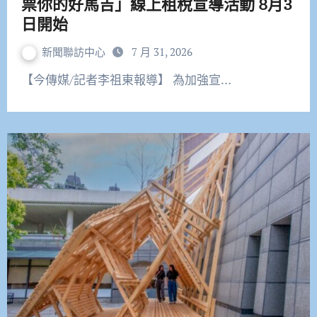
票你的好馬吉」線上租稅宣導活動 8月3
日開始
新聞聯訪中心
7 月 31, 2026
【今傳媒/記者李祖東報導】 為加強宣…