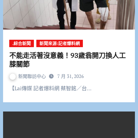
.綜合新聞
新聞來源:記者爆料網
不能走活著沒意義！93歲翁開刀換人工
膝關節
新聞聯訪中心
7 月 31, 2026
【Lai傳媒 記者爆料網 蔡智銘／台…