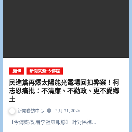
.頭條
新聞來源:今傳媒
民進黨再爆太陽能光電場回扣弊案！柯
志恩痛批：不清廉、不勤政、更不愛鄉
土
新聞聯訪中心
7 月 31, 2026
【今傳媒/記者李祖東報導】 針對民進…