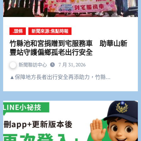
.頭條
新聞來源:焦點時報
竹縣池和宮捐贈到宅服務車 助華山新
豐站守護偏鄉孤老出行安全
新聞聯訪中心
7 月 31, 2026
▲保障地方長者出行安全再添助力，竹縣…