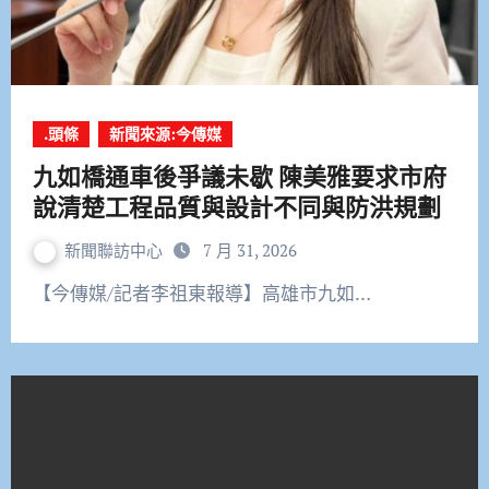
.頭條
新聞來源:今傳媒
九如橋通車後爭議未歇 陳美雅要求市府
說清楚工程品質與設計不同與防洪規劃
新聞聯訪中心
7 月 31, 2026
【今傳媒/記者李祖東報導】高雄市九如…