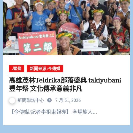
.頭條
新聞來源:今傳媒
高雄茂林Teldrɨka部落盛典 takiyubanɨ
豐年祭 文化傳承意義非凡
新聞聯訪中心
7 月 31, 2026
【今傳媒/記者李祖東報導】 全場族人…