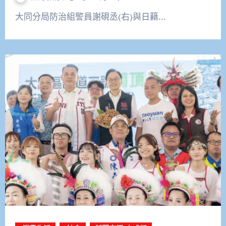
大同分局防治組警員謝硯丞(右)與日籍…