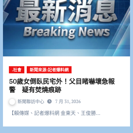
.社會
新聞來源:記者爆料網
50歲女倒臥民宅外！父目睹嚇壞急報
警 疑有焚燒痕跡
新聞聯訪中心
7 月 31, 2026
【賴傳媒、記者爆料網 金東天、王俊勝…