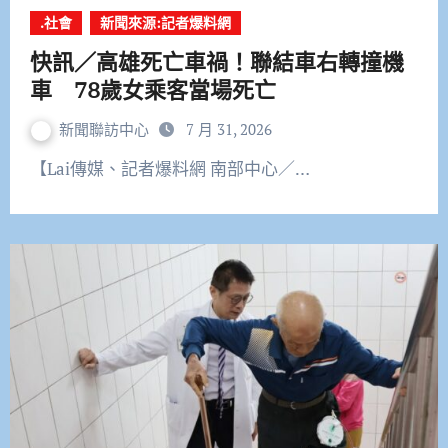
.社會
新聞來源:記者爆料網
快訊／高雄死亡車禍！聯結車右轉撞機
車 78歲女乘客當場死亡
新聞聯訪中心
7 月 31, 2026
【Lai傳媒、記者爆料網 南部中心／…