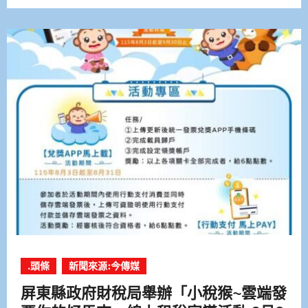
.頭條
新聞來源:今傳媒
屏東縣政府財稅局舉辦「小稅猴~雲端發