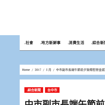
Skip
to
content
.社會
.地方新鮮事
.消費生活
.綜合新
Home
2017
5 月
中市副市長端午節前夕致贈慰勞金感
.綜合新聞
台中市
中市副市長端午節前