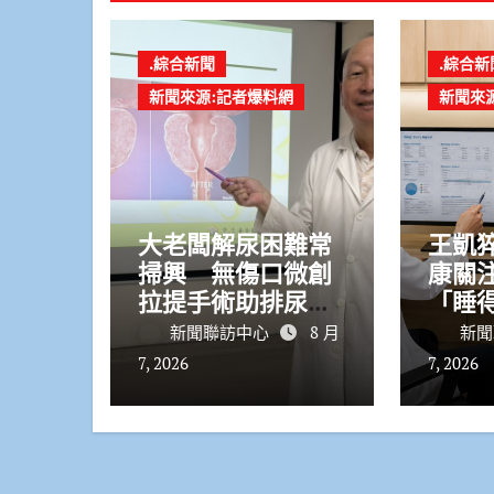
.綜合新聞
.綜合新
新聞來源:記者爆料網
新聞來
大老闆解尿困難常
王凱
掃興 無傷口微創
康關
拉提手術助排尿順
「睡
暢保雄風
得好
新聞聯訪中心
8 月
新聞
疾病
7, 2026
7, 2026