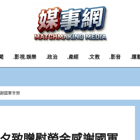
聞
.影視.娛樂
.政治
.產經
.文教
.影音
.運
謝國軍辛勞
夕致贈慰勞金感謝國軍