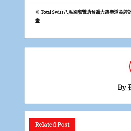
文
Total Swiss八馬國際贊助台體大跆拳道金牌
章
畫
導
覽
By
Related Post