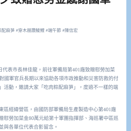
粽配麻芛
#
穿木屐躦鯪鯉
#
端午節
#
陳信宏
)日代表市長林佳龍，前往軍備局第401廠致贈慰勞加菜
達對國軍官兵長期以來協助各項市政推動和災害防救的付
」活動，邀請大家「吃肉粽配麻芛」，度過不一樣的端
東區經緯營區，由國防部軍備局生產製造中心第401廠
贈慰勞加菜金80萬元給第十軍團指揮部、海巡署中區巡
並與各單位代表合影留念。