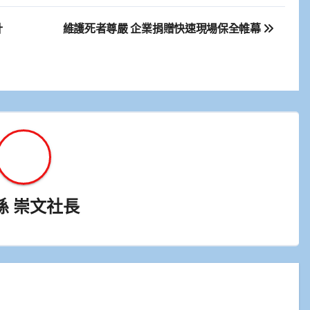
計
維護死者尊嚴 企業捐贈快速現場保全帷幕
孫 崇文社長