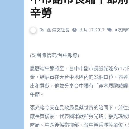
辛勞
By
孫 崇文社長
5 月 17, 2017
#
吃肉
(記者陳信宏/台中報導)
農曆端午節將至，台中市副市長張光瑤今(17
金，給駐軍在大台中地區內的22個單位，表
出和貢獻，他並分享台中獨有「穿木屐躦鯪鯉
午節。
張光瑤今天在民政局長蔡世寅的陪同下，前往
廠長黃俊豪，代表國軍歡迎張光瑤；張光瑤致
防局、中區後備指揮部、台中憲兵隊等單位，