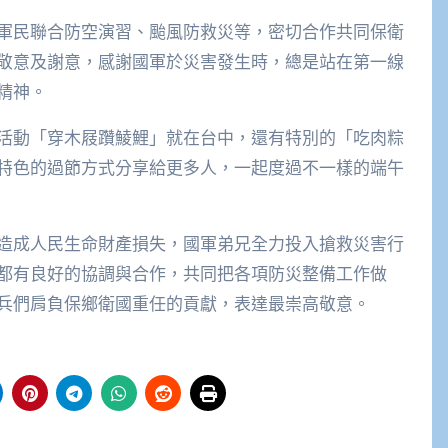
軍民聯合防空演習、颱風防救災等，密切合作共同保衛
敬意及謝意，感謝國軍於災害發生時，總是站在第一線
精神。
活動「穿木屐躦鯪鯉」就在台中，還有特別的「吃肉粽
特色的過節方式分享給更多人，一起度過不一樣的端午
造成人民生命財產損失，國軍弟兄全力投入搶救災害行
都有良好的協調與合作，共同把各項防災整備工作做
兵們肩負保鄉衛國重任的貢獻，表達最崇高敬意。