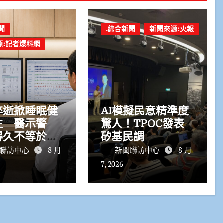
聞
.綜合新聞
新聞來源:火報
源:記者爆料網
猝逝掀睡眠健
AI模擬民意精準度
注 醫示警
驚人！TPOC發表
得久不等於睡
矽基民調
」：打鼾恐是
聯訪中心
8 月
新聞聯訪中心
8 月
警訊
7, 2026