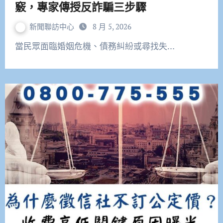
竅，專家傳授反詐騙三步驟
新聞聯訪中心
8 月 5, 2026
當民眾面臨婚姻危機、債務糾紛或尋找失…