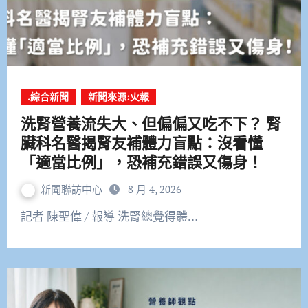
.綜合新聞
新聞來源:火報
洗腎營養流失大、但偏偏又吃不下？ 腎
臟科名醫揭腎友補體力盲點：沒看懂
「適當比例」，恐補充錯誤又傷身！
新聞聯訪中心
8 月 4, 2026
記者 陳聖偉 / 報導 洗腎總覺得體…