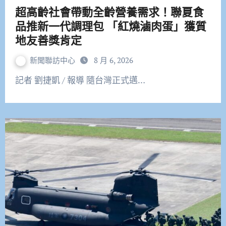
超高齡社會帶動全齡營養需求！聯夏食
品推新一代調理包 「紅燒滷肉蛋」獲質
地友善獎肯定
新聞聯訪中心
8 月 6, 2026
記者 劉捷凱 / 報導 隨台灣正式邁…