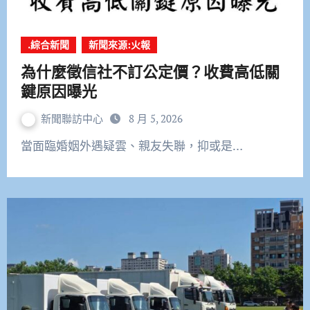
.綜合新聞
新聞來源:火報
為什麼徵信社不訂公定價？收費高低關
鍵原因曝光
新聞聯訪中心
8 月 5, 2026
當面臨婚姻外遇疑雲、親友失聯，抑或是…