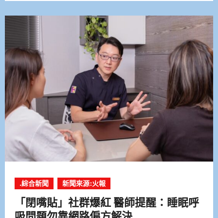
.綜合新聞
新聞來源:火報
「閉嘴貼」社群爆紅 醫師提醒：睡眠呼
吸問題勿靠網路偏方解決