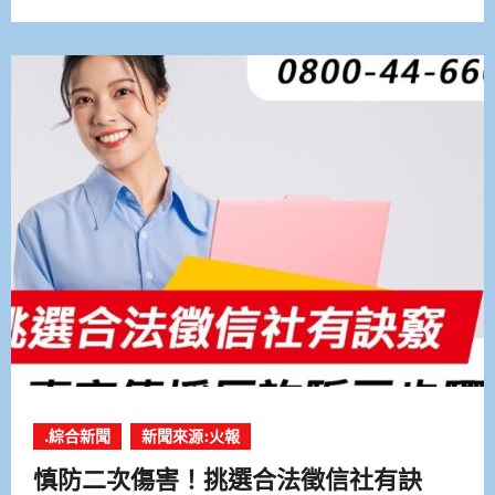
.綜合新聞
新聞來源:火報
慎防二次傷害！挑選合法徵信社有訣