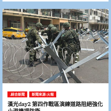
.綜合新聞
新聞來源:火報
漢光day2 第四作戰區演練道路阻絕強化
小港機場防衛