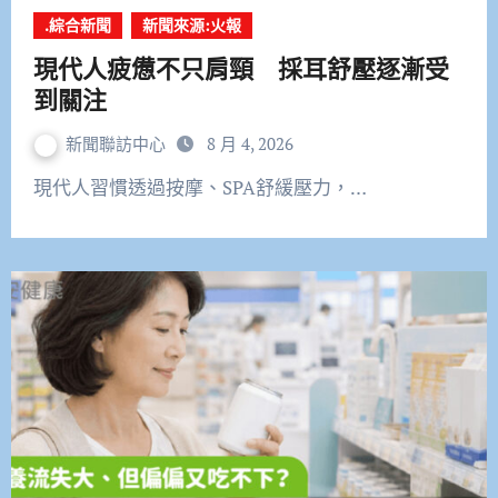
.綜合新聞
新聞來源:火報
現代人疲憊不只肩頸 採耳舒壓逐漸受
到關注
新聞聯訪中心
8 月 4, 2026
現代人習慣透過按摩、SPA舒緩壓力，…