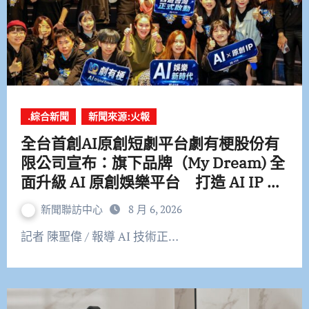
.綜合新聞
新聞來源:火報
全台首創AI原創短劇平台劇有梗股份有
限公司宣布：旗下品牌（My Dream) 全
面升級 AI 原創娛樂平台 打造 AI IP 娛
樂生態系 布局全球娛樂科技新市場
新聞聯訪中心
8 月 6, 2026
記者 陳聖偉 / 報導 AI 技術正…