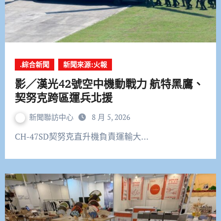
.綜合新聞
新聞來源:火報
影／漢光42號空中機動戰力 航特黑鷹、
契努克跨區運兵北援
新聞聯訪中心
8 月 5, 2026
CH-47SD契努克直升機負責運輸大…