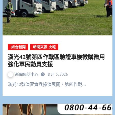
.綜合新聞
新聞來源:火報
漢光42號第四作戰區驗證車機徵購徵用
強化軍民動員支援
新聞聯訪中心
8 月 5, 2026
漢光42號演習實兵操演展開，第四作戰…