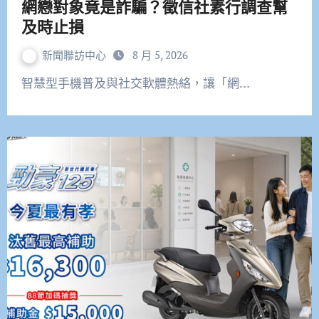
網戀對象竟是詐騙？徵信社素行調查幫
及時止損
新聞聯訪中心
8 月 5, 2026
智慧型手機普及與社交軟體熱絡，讓「網…