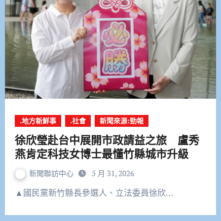
.地方新鮮事
.社會
新聞來源:勁報
徐欣瑩赴台中展開市政請益之旅 盧秀
燕肯定科技女博士最懂竹縣城市升級
新聞聯訪中心
5 月 31, 2026
▲國民黨新竹縣長參選人、立法委員徐欣…