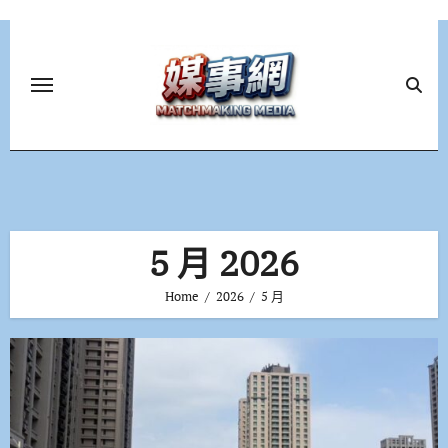
Skip
to
content
5 月 2026
Home
2026
5 月