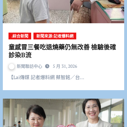
.綜合新聞
新聞來源:記者爆料網
童感冒三餐吃退燒藥仍無改善 檢驗後確
診染B流
新聞聯訪中心
5 月 31, 2026
【Lai傳媒 記者爆料網 蔡智銘／台…