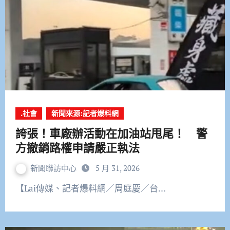
.社會
新聞來源:記者爆料網
誇張！車廠辦活動在加油站甩尾！ 警
方撤銷路權申請嚴正執法
新聞聯訪中心
5 月 31, 2026
【Lai傳媒、記者爆料網／周庭慶／台…