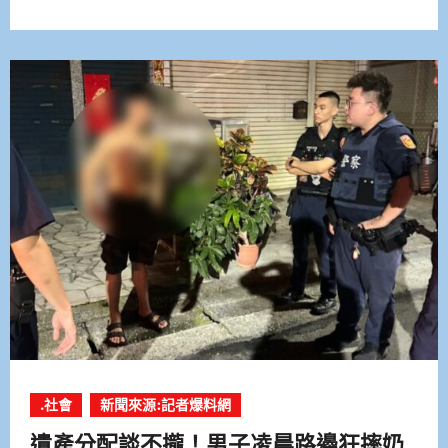
.社會
新聞來源:記者爆料網
遺產分配談不攏！男子凌晨路邊狂摔奶