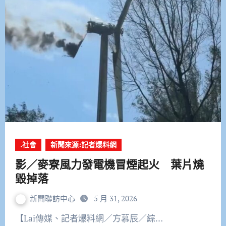
.社會
新聞來源:記者爆料網
影／麥寮風力發電機冒煙起火 葉片燒
毀掉落
新聞聯訪中心
5 月 31, 2026
【Lai傳媒、記者爆料網／方慕辰／綜…