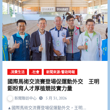
.消費生活
.社會
新聞來源:警政時報
國際馬術交流賽登場促運動外交 王明
鉅盼育人才厚植競技實力量
新聞聯訪中心
5 月 31, 2026
▲國際馬術交流賽登場促運動外交，王明…