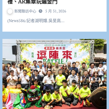
禮、AR集章玩遍金門
新聞聯訪中心
5 月 31, 2026
(News586/記者湖明嬛.吳旻高…