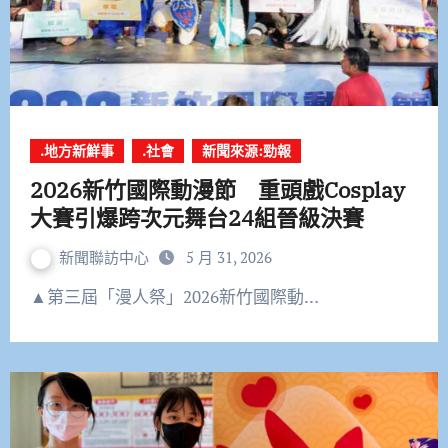
.地方新鮮事
.社會
新聞來源:勁報
2026新竹國際動漫節 重頭戲Cosplay
大賽引爆跨次元舞台24組晉級決賽
新聞聯訪中心
5 月 31, 2026
▲第三屆「漫人祭」2026新竹國際動…