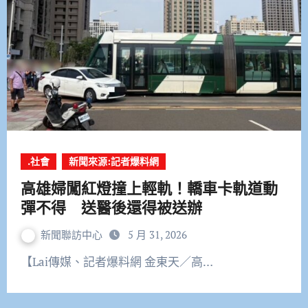
.社會
新聞來源:記者爆料網
高雄婦闖紅燈撞上輕軌！轎車卡軌道動
彈不得 送醫後還得被送辦
新聞聯訪中心
5 月 31, 2026
【Lai傳媒、記者爆料網 金東天／高…