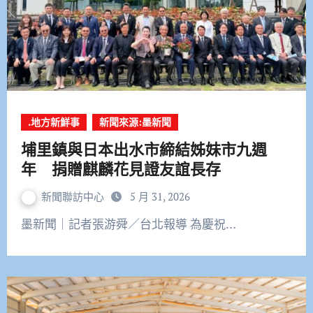
.地方新鮮事
新聞來源:墨新聞
埔里鎮與日本出水市締結姊妹市九週
年 捐贈麒麟花見證友誼長存
新聞聯訪中心
5 月 31, 2026
墨新聞｜記者張游舜／台北報導 為慶祝…