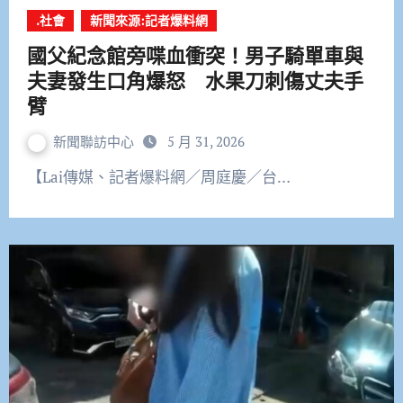
.社會
新聞來源:記者爆料網
國父紀念館旁喋血衝突！男子騎單車與
夫妻發生口角爆怒 水果刀刺傷丈夫手
臂
新聞聯訪中心
5 月 31, 2026
【Lai傳媒、記者爆料網／周庭慶／台…