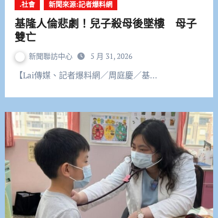
.社會
新聞來源:記者爆料網
基隆人倫悲劇！兒子殺母後墜樓 母子
雙亡
新聞聯訪中心
5 月 31, 2026
【Lai傳媒、記者爆料網／周庭慶／基…