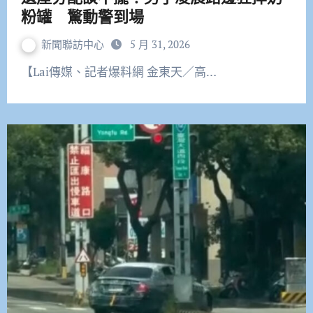
粉罐 驚動警到場
新聞聯訪中心
5 月 31, 2026
【Lai傳媒、記者爆料網 金東天／高…