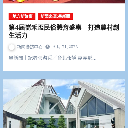
.地方新鮮事
新聞來源:墨新聞
第4屆崙禾盃民俗體育盛事 打造農村創
生活力
新聞聯訪中心
5 月 31, 2026
墨新聞｜記者張游舜／台北報導 嘉義縣…