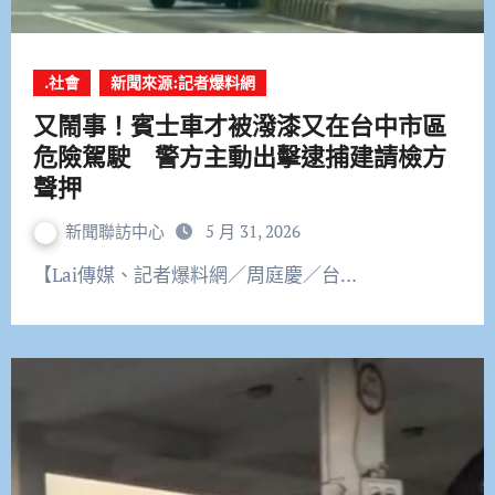
.社會
新聞來源:記者爆料網
又鬧事！賓士車才被潑漆又在台中市區
危險駕駛 警方主動出擊逮捕建請檢方
聲押
新聞聯訪中心
5 月 31, 2026
【Lai傳媒、記者爆料網／周庭慶／台…