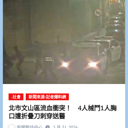
.社會
新聞來源:記者爆料網
北市文山區流血衝突！ 4人械鬥1人胸
口遭折疊刀刺穿送醫
新聞聯訪中心
5 月 31, 2026