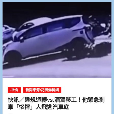
.社會
新聞來源:記者爆料網
快訊／違規迴轉vs.酒駕移工！他緊急剎
車「慘摔」人飛進汽車底