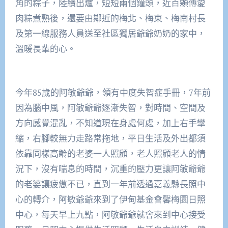
角的粽子，陸續出爐，短短兩個鐘頭，近百顆傳愛
肉粽煮熟後，還要由鄰近的梅北、梅東、梅南村長
及第一線服務人員送至社區獨居爺爺奶奶的家中，
溫暖長輩的心。
今年85歲的阿敏爺爺，領有中度失智症手冊，7年前
因為腦中風，阿敏爺爺逐漸失智，對時間、空間及
方向感覺混亂，不知道現在身處何處，加上右手攣
縮，右腳較無力走路常拖地，平日生活及外出都須
依靠同樣高齡的老婆一人照顧，老人照顧老人的情
況下，沒有喘息的時間，沉重的壓力更讓阿敏爺爺
的老婆讓疲憊不已，直到一年前透過嘉義縣長照中
心的轉介，阿敏爺爺來到了伊甸基金會馨梅園日照
中心，每天早上九點，阿敏爺爺就會來到中心接受