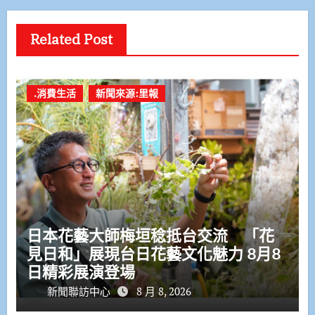
Related Post
.消費生活
新聞來源:里報
日本花藝大師梅垣稔抵台交流 「花
見日和」展現台日花藝文化魅力 8月8
日精彩展演登場
新聞聯訪中心
8 月 8, 2026