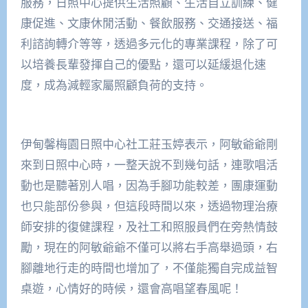
服務，日照中心提供生活照顧、生活自立訓練、健
康促進、文康休閒活動、餐飲服務、交通接送、福
利諮詢轉介等等，透過多元化的專業課程，除了可
以培養長輩發揮自己的優點，還可以延緩退化速
度，成為減輕家屬照顧負荷的支持。
伊甸馨梅園日照中心社工莊玉婷表示，阿敏爺爺剛
來到日照中心時，一整天說不到幾句話，連歌唱活
動也是聽著別人唱，因為手腳功能較差，團康運動
也只能部份參與，但這段時間以來，透過物理治療
師安排的復健課程，及社工和照服員們在旁熱情鼓
勵，現在的阿敏爺爺不僅可以將右手高舉過頭，右
腳離地行走的時間也增加了，不僅能獨自完成益智
桌遊，心情好的時候，還會高唱望春風呢！