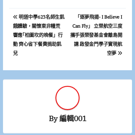
文
明道中學623名師生飢
「逐夢飛揚- I Believe I
章
餓體驗，關懷東非糧荒
Can Fly」 立榮航空三度
響應｢柏圖坎的晚餐」行
攜手張榮發基金會離島開
導
動 齊心省下餐費捐助飢
講 啟發金門學子實現航
覽
兒
空夢
By
編輯001