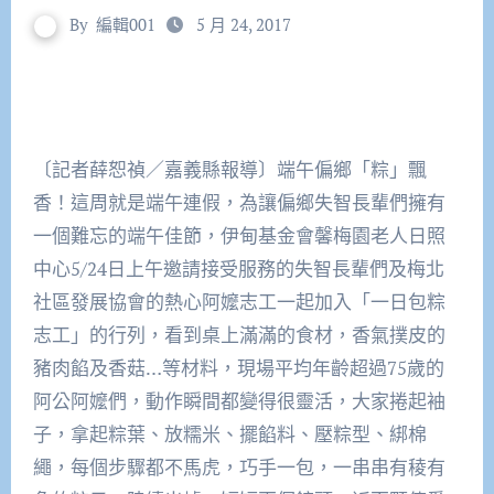
By
編輯001
5 月 24, 2017
〔記者薛恕禎／嘉義縣報導〕端午偏鄉「粽」飄
香！這周就是端午連假，為讓偏鄉失智長輩們擁有
一個難忘的端午佳節，伊甸基金會馨梅園老人日照
中心5/24日上午邀請接受服務的失智長輩們及梅北
社區發展協會的熱心阿嬤志工一起加入「一日包粽
志工」的行列，看到桌上滿滿的食材，香氣撲皮的
豬肉餡及香菇…等材料，現場平均年齡超過75歲的
阿公阿嬤們，動作瞬間都變得很靈活，大家捲起袖
子，拿起粽葉、放糯米、擺餡料、壓粽型、綁棉
繩，每個步驟都不馬虎，巧手一包，一串串有稜有