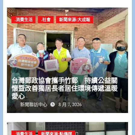
.消費生活
.社會
新聞來源:大成報
台灣郵政協會攜手竹郵 持續公益關
懷暨改善獨居長者居住環境傳遞溫暖
愛心
新聞聯訪中心
8 月 7, 2026
.消費生活
新聞來源:點傳媒