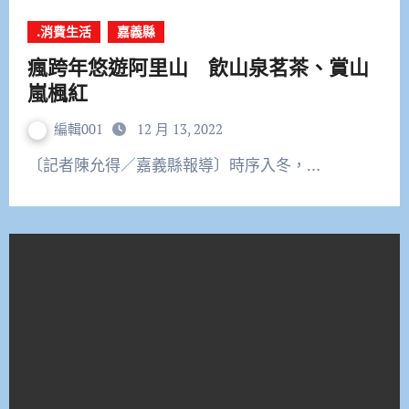
.消費生活
嘉義縣
瘋跨年悠遊阿里山 飲山泉茗茶、賞山
嵐楓紅
編輯001
12 月 13, 2022
〔記者陳允得／嘉義縣報導〕時序入冬，…