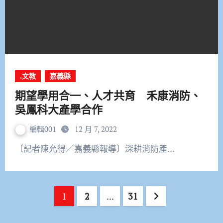
.文教
嘉義縣
期望學用合一、人才共育 禾康消防、
吳鳳科大產學合作
編輯001
12 月 7, 2022
〔記者陳允得／嘉義縣報導〕深耕消防產…
文
1
2
...
31
章