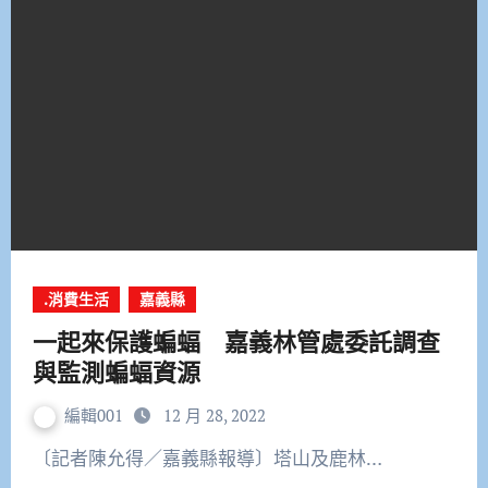
.消費生活
嘉義縣
一起來保護蝙蝠 嘉義林管處委託調查
與監測蝙蝠資源
編輯001
12 月 28, 2022
〔記者陳允得／嘉義縣報導〕塔山及鹿林…