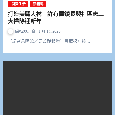
.消費生活
嘉義縣
打造美麗大林 許有疆鎮長與社區志工
大掃除迎新年
編輯001
1 月 14, 2023
〔記者呂明鴻／嘉義縣報導〕農曆過年將…