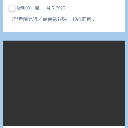
編輯001
1 月 3, 2023
〔記者陳允得／嘉義縣報導〕49歲的何…