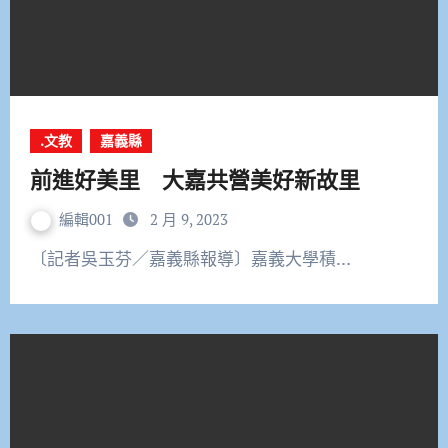
.文教
嘉義縣
前進好美里 大嘉共營美好新故里
編輯001
2 月 9, 2023
〔記者吳玉芬／嘉義縣報導〕嘉義大學積…