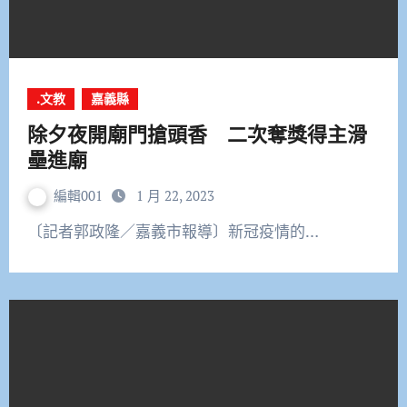
.文教
嘉義縣
除夕夜開廟門搶頭香 二次奪獎得主滑
壘進廟
編輯001
1 月 22, 2023
〔記者郭政隆／嘉義市報導〕新冠疫情的…