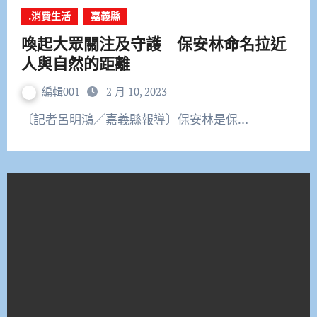
.消費生活
嘉義縣
喚起大眾關注及守護 保安林命名拉近
人與自然的距離
編輯001
2 月 10, 2023
〔記者呂明鴻／嘉義縣報導〕保安林是保…