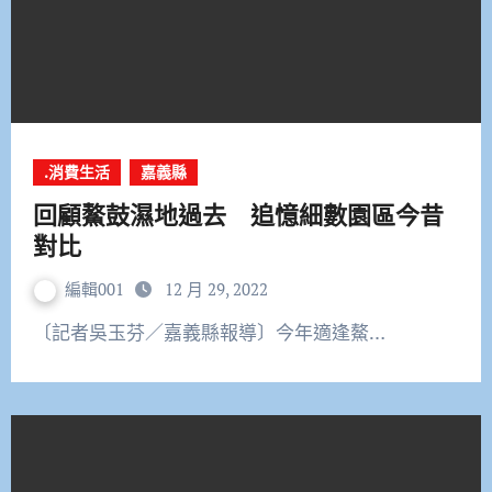
.消費生活
嘉義縣
回顧鰲鼓濕地過去 追憶細數園區今昔
對比
編輯001
12 月 29, 2022
〔記者吳玉芬／嘉義縣報導〕今年適逢鰲…