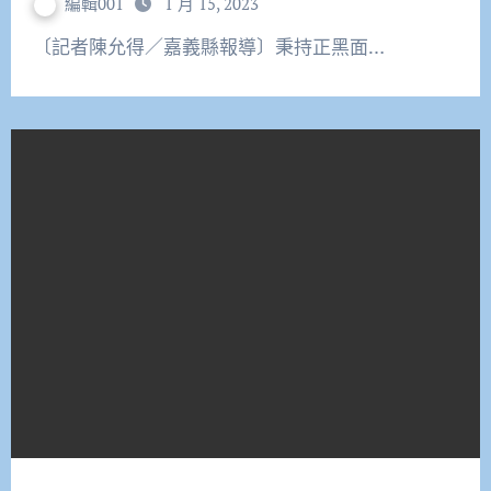
編輯001
1 月 15, 2023
〔記者陳允得／嘉義縣報導〕秉持正黑面…