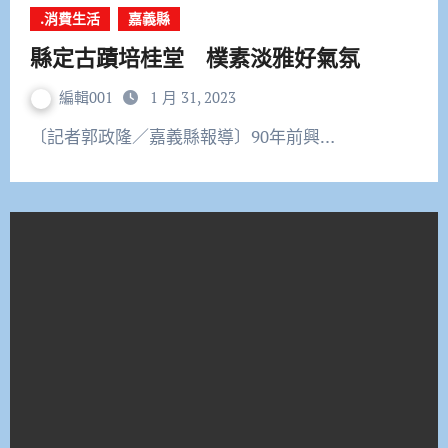
.消費生活
嘉義縣
縣定古蹟培桂堂 樸素淡雅好氣氛
編輯001
1 月 31, 2023
〔記者郭政隆／嘉義縣報導〕90年前興…