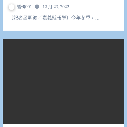
編輯001
12 月 23, 2022
〔記者呂明鴻／嘉義縣報導〕今年冬季，…