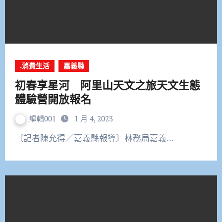
.消費生活
嘉義縣
初春享星河 阿里山天文之旅天文生態
體驗營開放報名
編輯001
1 月 4, 2023
〔記者陳允得／嘉義縣報導〕林務局嘉義…