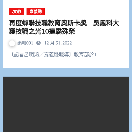
.文教
嘉義縣
再度蟬聯技職教育奧斯卡獎 吳鳳科大
獲技職之光10連霸殊榮
編輯001
12 月 31, 2022
〔記者呂明鴻／嘉義縣報導〕教育部於1…