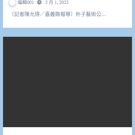
編輯001
2 月 1, 2023
〔記者陳允得／嘉義縣報導〕朴子藝術公…