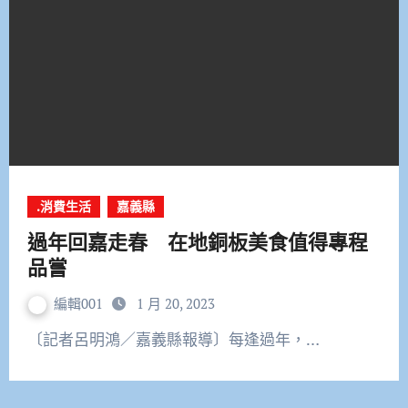
.消費生活
嘉義縣
過年回嘉走春 在地銅板美食值得專程
品嘗
編輯001
1 月 20, 2023
〔記者呂明鴻／嘉義縣報導〕每逢過年，…