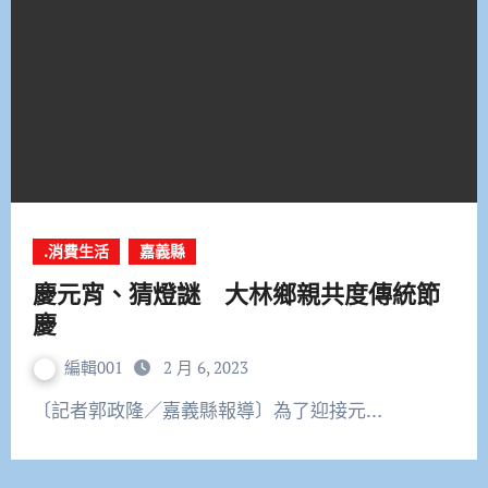
.消費生活
嘉義縣
慶元宵、猜燈謎 大林鄉親共度傳統節
慶
編輯001
2 月 6, 2023
〔記者郭政隆／嘉義縣報導〕為了迎接元…