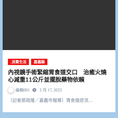
.消費生活
嘉義縣
內視鏡手術緊縮胃食道交口 治癒火燒
心減重11公斤並擺脫藥物依賴
編輯001
2 月 17, 2023
〔記者郭政隆／嘉義市報導〕胃食道逆流…