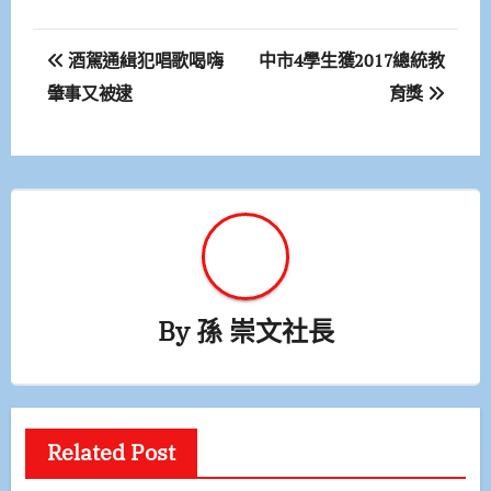
文
酒駕通緝犯唱歌喝嗨
中市4學生獲2017總統教
章
肇事又被逮
育獎
導
覽
By
孫 崇文社長
Related Post