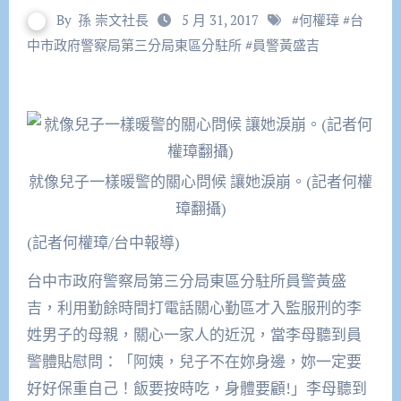
By
孫 崇文社長
5 月 31, 2017
#
何權璋
#
台
中市政府警察局第三分局東區分駐所
#
員警黃盛吉
就像兒子一樣暖警的關心問候 讓她淚崩。(記者何權
璋翻攝)
(記者何權璋/台中報導)
台中市政府警察局第三分局東區分駐所員警黃盛
吉，利用勤餘時間打電話關心勤區才入監服刑的李
姓男子的母親，關心一家人的近況，當李母聽到員
警體貼慰問：「阿姨，兒子不在妳身邊，妳一定要
好好保重自己！飯要按時吃，身體要顧!」李母聽到