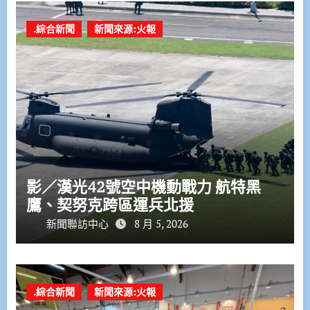
.綜合新聞
新聞來源:火報
影／漢光42號空中機動戰力 航特黑
鷹、契努克跨區運兵北援
新聞聯訪中心
8 月 5, 2026
.綜合新聞
新聞來源:火報