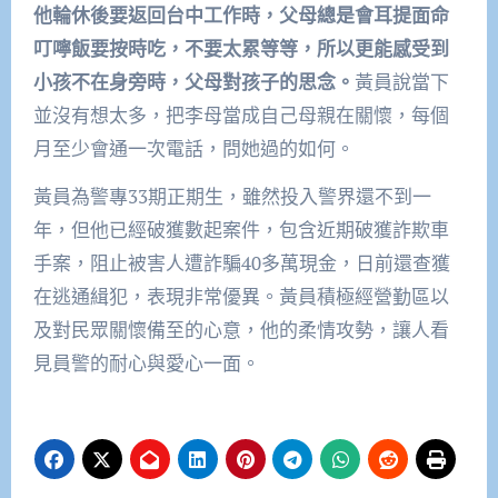
他輪休後要返回
台
中工作時，父母總是會耳提面命
叮嚀飯要按時吃，不要太累等等，所以更能感受到
小孩不在身旁時，父母對孩子的思念。
黃員說當下
並沒有想太多，把李母當成自己母親在關懷，每個
月至少會通一次電話，問她過的如何。
黃員為警專33期正期生，雖然投入警界還不到一
年，但他已經破獲數起案件，包含近期破獲詐欺車
手案，阻止被害人遭詐騙40多萬現金，日前還查獲
在逃通緝犯，表現非常優異。黃員積極經營勤區以
及對民眾關懷備至的心意，他的柔情攻勢，讓人看
見員警的耐心與愛心一面。