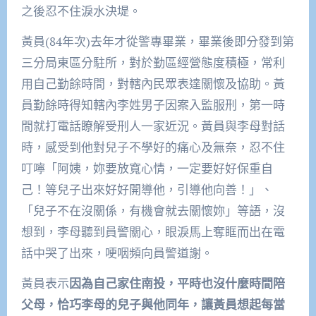
之後忍不住淚水決堤。
黃員(84年次)去年才從警專畢業，畢業後即分發到第
三分局東區分駐所，對於勤區經營態度積極，常利
用自己勤餘時間，對轄內民眾表達關懷及協助。黃
員勤餘時得知轄內李姓男子因案入監服刑，第一時
間就打電話瞭解受刑人一家近況。黃員與李母對話
時，感受到他對兒子不學好的痛心及無奈，忍不住
叮嚀「阿姨，妳要放寬心情，一定要好好保重自
己！等兒子出來好好開導他，引導他向善！」、
「兒子不在沒關係，有機會就去關懷妳」等語，沒
想到，李母聽到員警關心，眼淚馬上奪眶而出在電
話中哭了出來，哽咽頻向員警道謝。
黃員表示
因為自己家住南投，平時也沒什麼時間陪
父母，恰巧李母的兒子與他同年，讓黃員想起每當