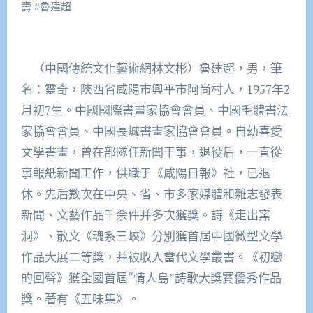
壽
#
魯建超
（中國傳統文化藝術網林文彬）魯建超，男，筆
名：靈奇，陜西省咸陽市興平市阿尚村人，1957年2
月初7生。中國國際書畫家協會會員、中國毛體書法
家協會會員、中國長城書畫家協會會員。自幼喜愛
文學書畫，曾在部隊任新聞干事，退役后，一直從
事報紙新聞工作，供職于《咸陽日報》社，已退
休。先后數次在中央、省、市多家媒體和雜志發表
新聞、文藝作品千余件并多次獲獎。詩《走出窯
洞》、散文《魂系三峽》分別獲首屆中國微型文學
作品大展二等獎，并被收入當代文學叢書。《初戀
的回聲》獲全國首屆“情人島”詩歌大獎賽優秀作品
獎。著有《五味集》。