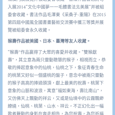
入展2014“文化中國夢一一毛體書法北美展“并被組
委會收藏。書法作品毛澤東《采桑子-重陽》在2015
第四屆中國風全國書畫藝術交流賽中獲三等獎并展
覽被組委會永久收藏。
猴壽作品被美國、日本、臺灣等友人收藏。
“猴壽”作品贏得了大眾的喜愛并收藏。“雙猴獻
壽”，其立意為兩只靈動聰慧的猴子，相視而立，恭
敬的捧起意象中的仙桃，仙桃之下，象征青春生命
的桃葉又好似一個盛桃的盤子，意念中被兩只靈動
的猴子高高的捧過頭頂，獻上最美的祝壽。桃葉下
意象的山脈和波浪，寓意“福如東海，壽比南山”，
又仿佛天上飄動的祥云，又或是仙境中的云霧飄緲
繚繞，仙桃、桃葉、山水、祥云，不正幻化出一幅
歌者舞動的身影在奔走相告，為您祝壽，為您祈福