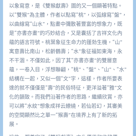
以象寫意，是《雙猴獻壽》圖的又一個顯著特點。
以“雙猴”為主體，作者以點寫“桃”，以弧線寫“盤”，
以曲線寫“山水”，點畫中彌散著豐富的想象力，既
是“亦書亦畫”的巧妙結合，又是囊括了吉祥文化內
蘊的語言符號。桃葉象征生命力的蓬勃生機，“山”
寓意壽比南山，松齡鶴壽；“水”象征福如東海，永
不干涸。不僅如此，因了其“亦書亦畫”的雙層意
蘊，一卷入目，浮想聯翩，“桃”、“盤”、“山”、“水”
結構在一起，又似一個“文”字，這樣，作者所要表
達的就不僅僅是“壽”的民俗特征，更洋溢著“雅”文
化的韻致。而我們沿著作者的思路，繼續欣賞，亦
可以將“水紋”想象成祥云繚繞，若仙若幻，其審美
的空間顯然比之單一“猴壽”在境界上有了新的拓
展。