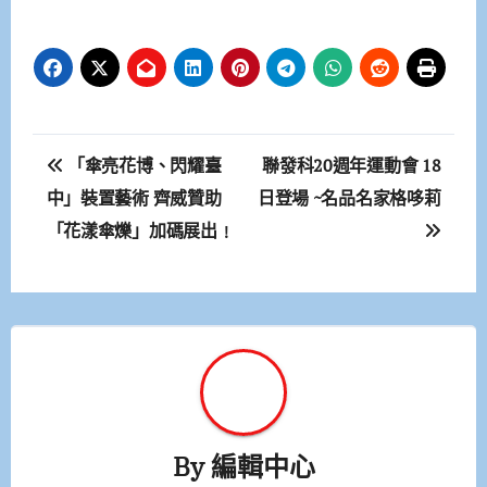
文
「傘亮花博、閃耀臺
聯發科20週年運動會 18
章
中」裝置藝術 齊威贊助
日登場 ~名品名家格哆莉
「花漾傘爍」加碼展出﹗
導
覽
By
編輯中心