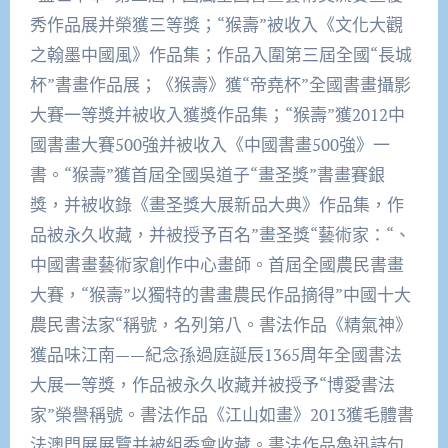
秀作品展并榮獲三等獎；“猴壽”被收入《文化大觀
之翰墨中國風》作品集；作品入圍第三屆全國“長城
杯”書畫作品展；《猴壽》獲“帝堯杯”全國書畫攝影
大賽一等獎并被收入獲獎作品集；“猴壽”獲2012中
國書畫大賽500強并被收入《中國書畫500強》一
書。“猴壽”獲首屆全國吳道子“畫圣獎”書畫賽銀
獎，并被收錄《畫圣獎大展新品大典》作品集，作
品被永久收藏，并被授予百名”畫圣獎“藝術家：“、
中國書畫藝術家創作中心畫師。首屆全國農民書畫
大賽，“猴壽”以獨特的書畫農民作品摘得”中國十大
農民書法家“稱號，名列第八。書法作品《精氣神》
獲品味江南——紀念孫過庭誕辰1365周年全國書法
大展一等獎，作品被永久收藏并被授予“博愛書法
家”榮譽稱號。書法作品《江山如畫》2013獲毛體書
法澳門展展覽并被組委會收藏。書法作品魯迅詩句