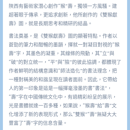
陜西有藝術家潛心創作“猴”壽，獨領一方風騷。建
超著眼于傳承，更追求創新，他所創作的《雙猴獻
壽》圖，就是長期思考和精研的結晶。
書法奠基，是《雙猴獻壽》圖的顯著特點。作者以
蒼勁的筆力和酣暢的墨韻，揮就一對凝目對視的“猴
壽”字，其墨色的凝重，其線條的飛動，其“立”與
“破”的對立統一，“平”與“險”的彼此協調，都體現了
作者鮮明的結構意識和“師法造化”的書法理念，把
一種對稱美的和諧呈現在讀者面前。因此，它帶給
人的第一印象是這是一幅揮毫潑墨的書“書法”，
“壽”字在中國傳統文化中，有過精彩紛呈的展示，
光是書體就達一百多種，如果說，“猴壽”給“壽”文
化增添了新的表現形式，那么“雙猴”“壽”無疑大大
豐富了“壽”字的信息含量。