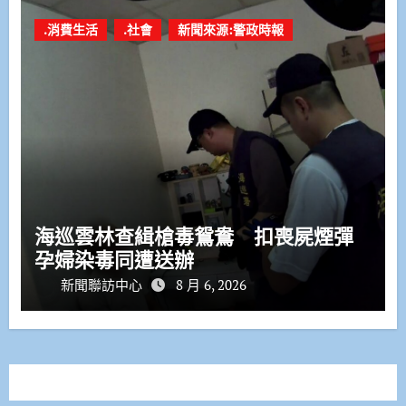
.消費生活
.社會
新聞來源:警政時報
海巡雲林查緝槍毒鴛鴦 扣喪屍煙彈
孕婦染毒同遭送辦
新聞聯訪中心
8 月 6, 2026