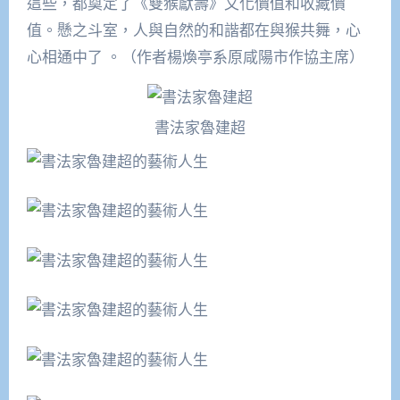
這些，都奠定了《雙猴獻壽》文化價值和收藏價
值。懸之斗室，人與自然的和諧都在與猴共舞，心
心相通中了 。（作者楊煥亭系原咸陽市作協主席）
書法家魯建超