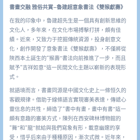
書畫交融 雅俗共賞–魯建超意象書法《雙猴獻壽》
在我的印象中，魯建超先生是一個具有創新思維的
文化人，多年來，在文化市場搏擊打拼，頗有佳
績。近來，又致力于挖掘傳統資源，投身創意文
化，創作開發了意象書法《雙猴獻壽》，不僅將從
陜西本土誕生的“猴壽”書法向前推進了一步，而且
賦予“吉祥如意”這一民間文化主題以嶄新的表現形
式。
就語境而言，書畫同源是中國文化史上一條恒久的
客觀規律。借助于線條語言實現審美表達，傳遞心
靈信息的共性，締造了“書中有畫，畫中有書”這一
頗有意趣的審美方式，陳列在西安碑林博物館的
“舞”和“龍”就給與我們寫象有形，載意幽邃的享
受，惜乎后來由于種種原因，漸次式微。近年來，