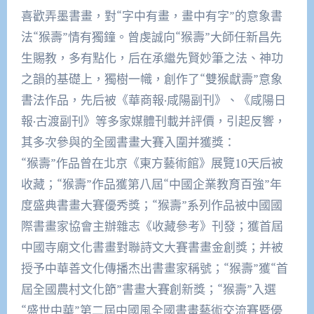
喜歡弄墨書畫，對“字中有畫，畫中有字”的意象書
法“猴壽”情有獨鐘。曾虔誠向“猴壽”大師任新昌先
生賜教，多有點化，后在承繼先賢妙筆之法、神功
之韻的基礎上，獨樹一幟，創作了“雙猴獻壽”意象
書法作品，先后被《華商報·咸陽副刊》、《咸陽日
報·古渡副刊》等多家媒體刊載并評價，引起反響，
其多次參與的全國書畫大賽入圍并獲獎：
“猴壽”作品曾在北京《東方藝術館》展覽10天后被
收藏；“猴壽”作品獲第八屆“中國企業教育百強”年
度盛典書畫大賽優秀獎；“猴壽”系列作品被中國國
際書畫家協會主辦雜志《收藏參考》刊發；獲首屆
中國寺廟文化書畫對聯詩文大賽書畫金創獎；并被
授予中華善文化傳播杰出書畫家稱號；“猴壽”獲“首
屆全國農村文化節”書畫大賽創新獎；“猴壽”入選
“盛世中華”第二屆中國風全國書畫藝術交流賽暨優