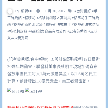
By
編輯001
11 月 20, 2017
#
台灣禮好
#
手
工鮮奶酪
#
格哆莉
#
格哆莉創辦人高莉真
#
格哆莉手工鮮奶
酪
#
格哆莉新鮮水果凍
#
格哆莉法式布丁
#
格哆莉法式甜品
#
格哆莉甜品
#
福品創意食品有限公司
#
記者黃秀卿
#
風味
茶凍
#
黃秀卿
(記者黃秀卿/台中報導) IC設計龍頭聯發科18日舉辦
20週年週動會，聯發科董事長蔡明介現場加碼宣布
發放集團員工每人1萬元激勵獎金，以1.6萬名員工
計算，預計發出1.6億元獎金，員工歡聲雷動。
聯發科18日運動會在新竹縣立體育場
舉辦20週年慶