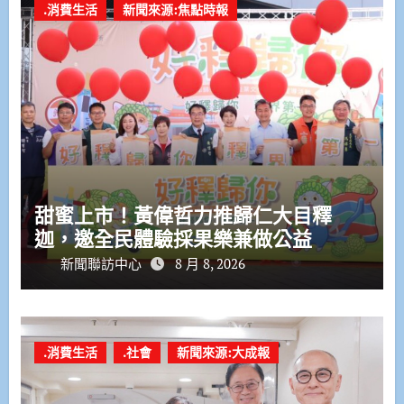
.消費生活
新聞來源:焦點時報
甜蜜上市！黃偉哲力推歸仁大目釋
迦，邀全民體驗採果樂兼做公益
新聞聯訪中心
8 月 8, 2026
.消費生活
.社會
新聞來源:大成報