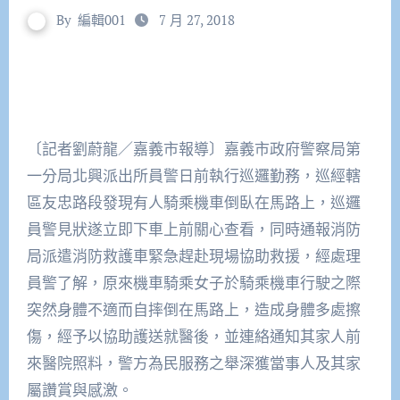
By
編輯001
7 月 27, 2018
〔記者劉蔚龍／嘉義市報導〕嘉義市政府警察局第
一分局北興派出所員警日前執行巡邏勤務，巡經轄
區友忠路段發現有人騎乘機車倒臥在馬路上，巡邏
員警見狀遂立即下車上前關心查看，同時通報消防
局派遣消防救護車緊急趕赴現場協助救援，經處理
員警了解，原來機車騎乘女子於騎乘機車行駛之際
突然身體不適而自摔倒在馬路上，造成身體多處擦
傷，經予以協助護送就醫後，並連絡通知其家人前
來醫院照料，警方為民服務之舉深獲當事人及其家
屬讚賞與感激。