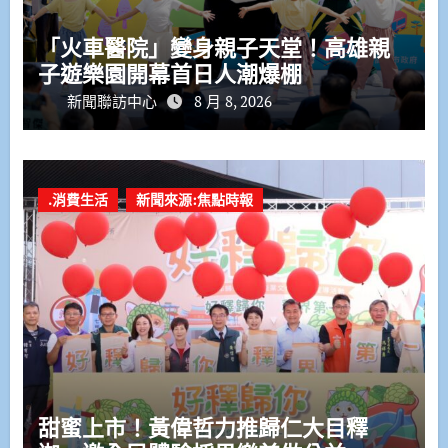
「火車醫院」變身親子天堂！高雄親
子遊樂園開幕首日人潮爆棚
新聞聯訪中心
8 月 8, 2026
.消費生活
新聞來源:焦點時報
甜蜜上市！黃偉哲力推歸仁大目釋