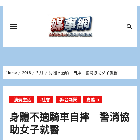
Skip
to
content
Home
2018
7 月
身體不適騎車自摔 警消協助女子就醫
.消費生活
.社會
.綜合新聞
嘉義市
身體不適騎車自摔 警消協
助女子就醫