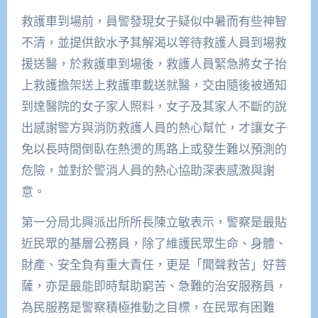
救護車到場前，員警發現女子疑似中暑而有些神智
不清，並提供飲水予其解渴以等待救護人員到場救
援送醫，於救護車到場後，救護人員緊急將女子抬
上救護擔架送上救護車載送就醫，交由隨後被通知
到達醫院的女子家人照料，女子及其家人不斷的說
出感謝警方與消防救護人員的熱心幫忙，才讓女子
免以長時間倒臥在熱燙的馬路上或發生難以預測的
危險，並對於警消人員的熱心協助深表感激與謝
意。
第一分局北興派出所所長陳立敏表示，警察是最貼
近民眾的基層公務員，除了維護民眾生命、身體、
財產、安全負有重大責任，更是「聞聲救苦」好菩
薩，亦是最能即時幫助窮苦、急難的治安服務員，
為民服務是警察積極推動之目標，在民眾有困難