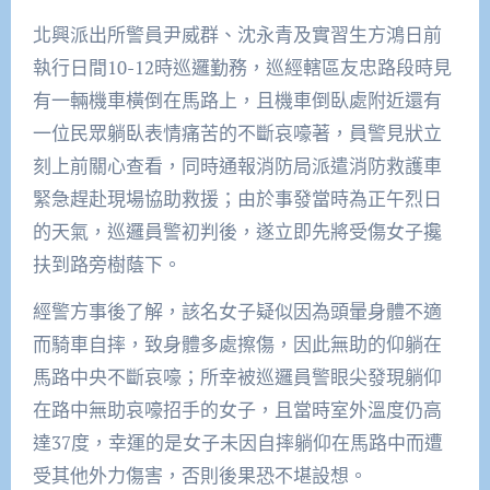
北興派出所警員尹威群、沈永青及實習生方鴻日前
執行日間10-12時巡邏勤務，巡經轄區友忠路段時見
有一輛機車橫倒在馬路上，且機車倒臥處附近還有
一位民眾躺臥表情痛苦的不斷哀嚎著，員警見狀立
刻上前關心查看，同時通報消防局派遣消防救護車
緊急趕赴現場協助救援；由於事發當時為正午烈日
的天氣，巡邏員警初判後，遂立即先將受傷女子攙
扶到路旁樹蔭下。
經警方事後了解，該名女子疑似因為頭暈身體不適
而騎車自摔，致身體多處擦傷，因此無助的仰躺在
馬路中央不斷哀嚎；所幸被巡邏員警眼尖發現躺仰
在路中無助哀嚎招手的女子，且當時室外溫度仍高
達37度，幸運的是女子未因自摔躺仰在馬路中而遭
受其他外力傷害，否則後果恐不堪設想。