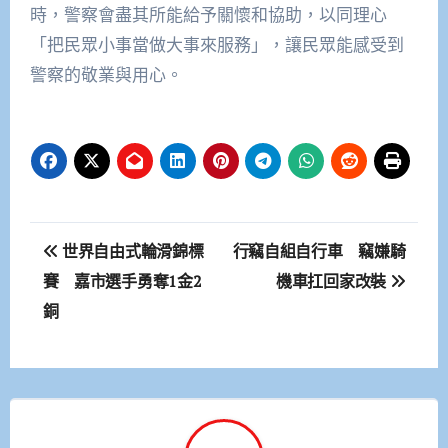
時，警察會盡其所能給予關懷和協助，以同理心
「把民眾小事當做大事來服務」，讓民眾能感受到
警察的敬業與用心。
文
世界自由式輪滑錦標
行竊自組自行車 竊嫌騎
章
賽 嘉市選手勇奪1金2
機車扛回家改裝
銅
導
覽