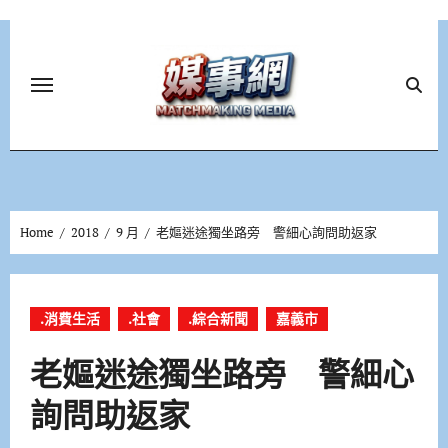
Skip
to
content
Home
2018
9 月
老嫗迷途獨坐路旁 警細心詢問助返家
.消費生活
.社會
.綜合新聞
嘉義市
老嫗迷途獨坐路旁 警細心
詢問助返家