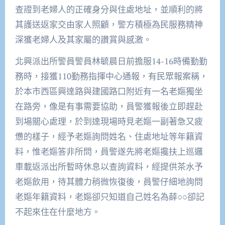
查證到老婦人的正確身分與住處地址，並順利的將
其護送返家交由家人照顧，警方積極為民服務精神
深獲老婦人及其家屬的讚賞與感激。
北興派出所警員警員林毓晨日前擔服14-16時備勤勤
務時，接獲110勤務指揮中心通報，有民眾報案稱，
於本市西區興達路與建國路口附近有一名老嫗獨坐
在路旁，像是有事需要協助，員警獲報後立即趕赴
到場關心處理，於到達現場時見老嫗一副著急又疲
憊的樣子，經予老嫗詢問姓名、住處地址等年籍資
料，惟老嫗答非所問，員警遂先將老嫗攙扶上巡邏
車載返派出所暫時休息以查詢資料，經提供茶水予
老嫗飲用，待其體力稍微恢復後，員警仔細地詢問
老嫗年籍資料，老嫗卻只知道自己姓名為薛○○卻記
不起來住在什麼地方。