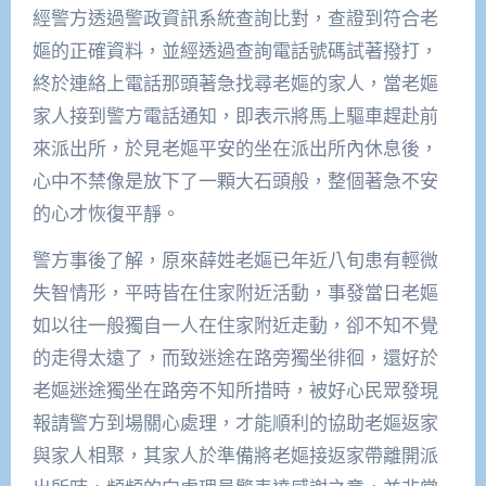
經警方透過警政資訊系統查詢比對，查證到符合老
嫗的正確資料，並經透過查詢電話號碼試著撥打，
終於連絡上電話那頭著急找尋老嫗的家人，當老嫗
家人接到警方電話通知，即表示將馬上驅車趕赴前
來派出所，於見老嫗平安的坐在派出所內休息後，
心中不禁像是放下了一顆大石頭般，整個著急不安
的心才恢復平靜。
警方事後了解，原來薛姓老嫗已年近八旬患有輕微
失智情形，平時皆在住家附近活動，事發當日老嫗
如以往一般獨自一人在住家附近走動，卻不知不覺
的走得太遠了，而致迷途在路旁獨坐徘徊，還好於
老嫗迷途獨坐在路旁不知所措時，被好心民眾發現
報請警方到場關心處理，才能順利的協助老嫗返家
與家人相聚，其家人於準備將老嫗接返家帶離開派