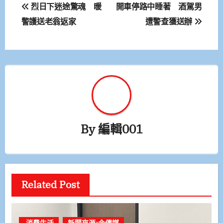
文
烈日下迷途驚魂 暖
開車停路中睡著 酒駕男
章
警護送老翁返家
遭警查獲送辦
導
覽
By
編輯001
Related Post
.消費生活
新聞來源:今傳媒