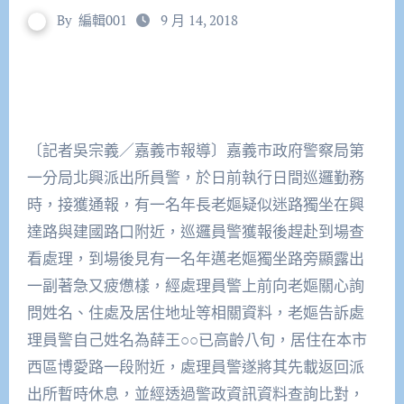
By
編輯001
9 月 14, 2018
〔記者吳宗義／嘉義市報導〕嘉義市政府警察局第
一分局北興派出所員警，於日前執行日間巡邏勤務
時，接獲通報，有一名年長老嫗疑似迷路獨坐在興
達路與建國路口附近，巡邏員警獲報後趕赴到場查
看處理，到場後見有一名年邁老嫗獨坐路旁顯露出
一副著急又疲憊樣，經處理員警上前向老嫗關心詢
問姓名、住處及居住地址等相關資料，老嫗告訴處
理員警自己姓名為薛王○○已高齡八旬，居住在本市
西區博愛路一段附近，處理員警遂將其先載返回派
出所暫時休息，並經透過警政資訊資料查詢比對，