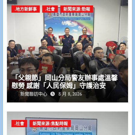
.地方新鮮事
.社會
新聞來源:勁報
「父親節」岡山分局警友辦事處溫馨
慰勞 感謝「人民保姆」守護治安
新聞聯訪中心
8 月 8, 2026
.社會
新聞來源:焦點時報