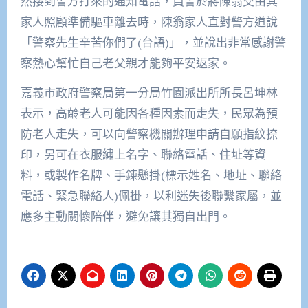
然接到警方打來的通知電話，員警於將陳翁交由其
家人照顧準備驅車離去時，陳翁家人直對警方道說
「警察先生辛苦你們了(台語)」，並說出非常感謝警
察熱心幫忙自己老父親才能夠平安返家。
嘉義市政府警察局第一分局竹園派出所所長呂坤林
表示，高齡老人可能因各種因素而走失，民眾為預
防老人走失，可以向警察機關辦理申請自願指紋捺
印，另可在衣服繡上名字、聯絡電話、住址等資
料，或製作名牌、手鍊懸掛(標示姓名、地址、聯絡
電話、緊急聯絡人)佩掛，以利迷失後聯繫家屬，並
應多主動關懷陪伴，避免讓其獨自出門。