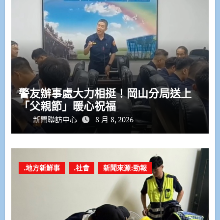
警友辦事處大力相挺！岡山分局送上
「父親節」暖心祝福
新聞聯訪中心
8 月 8, 2026
.地方新鮮事
.社會
新聞來源:勁報