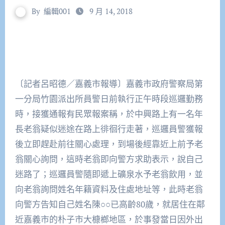
By
編輯001
9 月 14, 2018
〔記者呂昭德／嘉義市報導〕嘉義市政府警察局第
一分局竹園派出所員警日前執行正午時段巡邏勤務
時，接獲通報有民眾報案稱，於中興路上有一名年
長老翁疑似迷途在路上徘徊行走著，巡邏員警獲報
後立即趕赴前往關心處理，到場後經靠近上前予老
翁關心詢問，這時老翁即向警方求助表示，說自己
迷路了；巡邏員警隨即遞上礦泉水予老翁飲用，並
向老翁詢問姓名年籍資料及住處地址等，此時老翁
向警方告知自己姓名陳○○已高齡80歲，就居住在鄰
近嘉義市的朴子市大槺榔地區，於事發當日因外出