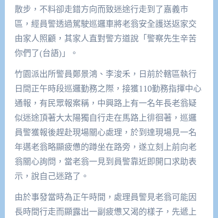
散步，不料卻走錯方向而致迷途行走到了嘉義市
區，經員警透過駕駛巡邏車將老翁安全護送返家交
由家人照顧，其家人直對警方道說「警察先生辛苦
你們了(台語)」。
竹園派出所警員鄭景鴻、李浚禾，日前於轄區執行
日間正午時段巡邏勤務之際，接獲110勤務指揮中心
通報，有民眾報案稱，中興路上有一名年長老翁疑
似迷途頂著大太陽獨自行走在馬路上徘徊著，巡邏
員警獲報後趕赴現場關心處理，於到達現場見一名
年邁老翁略顯疲憊的蹲坐在路旁，遂立刻上前向老
翁關心詢問，當老翁一見到員警靠近即開口求助表
示，說自己迷路了。
由於事發當時為正午時間，處理員警見老翁可能因
長時間行走而顯露出一副疲憊又渴的樣子，先遞上