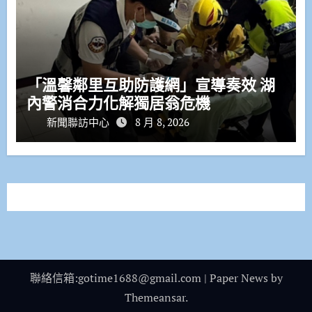
「溫馨鄰里互助防護網」宣導奏效 湖
內警消合力化解獨居翁危機
新聞聯訪中心
8 月 8, 2026
聯絡信箱:gotime1688@gmail.com
|
Paper News
by
Themeansar
.