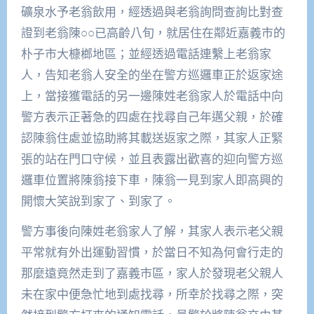
礦泉水予老翁飲用，經透過與老翁詢問查詢比對查
證到老翁陳○○已高齡八旬，就居住在鄰近嘉義市的
朴子市大槺榔地區；並經透過電話連繫上老翁家
人，告知老翁人安全的坐在警方巡邏車正於返家途
上，當接獲電話的另一邊陳姓老翁家人於電話中向
警方表示正著急的四處在找尋自己年邁父親，於確
認陳翁住處並協助將其載送返家之際，其家人正緊
張的站在門口守候，並且表露出歡喜的迎向警方巡
邏車位置將陳翁接下車，陳翁一見到家人即高興的
開懷大笑說到家了、到家了。
警方事後向陳姓老翁家人了解，其家人表示老父親
平常就有外出運動習慣，於當日不知為何會行走的
那麼遠竟然走到了嘉義市區，家人於發現老父親人
未在家中便急忙地到處找尋，所幸於找尋之際，突