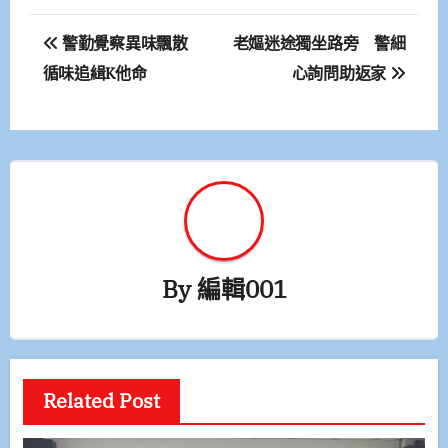
文
警勤覺察異味飄散
老嫗迷途獨坐路旁 警細
章
循味追緝K他命
心詢問助返家
導
覽
By
編輯001
Related Post