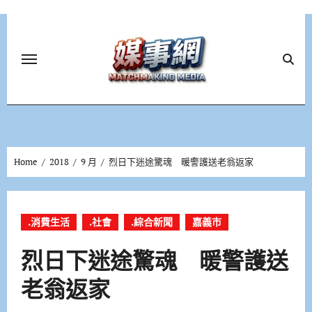
Skip
to
content
Home
2018
9 月
烈日下迷途驚魂 暖警護送老翁返家
.消費生活
.社會
.綜合新聞
嘉義市
烈日下迷途驚魂 暖警護送
老翁返家