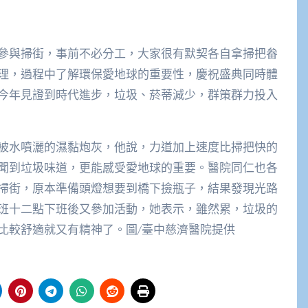
參與掃街，事前不必分工，大家很有默契各自拿掃把畚
理，過程中了解環保愛地球的重要性，慶祝盛典同時體
今年見證到時代進步，垃圾、菸蒂減少，群策群力投入
被水噴灑的濕黏炮灰，他說，力道加上速度比掃把快的
聞到垃圾味道，更能感受愛地球的重要。醫院同仁也各
掃街，原本準備頭燈想要到橋下撿瓶子，結果發現光路
班十二點下班後又參加活動，她表示，雖然累，垃圾的
比較舒適就又有精神了。圖/臺中慈濟醫院提供