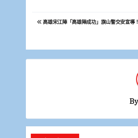
文
高雄宋江陣「高雄陣成功」旗山警交安宣導
章
導
覽
B