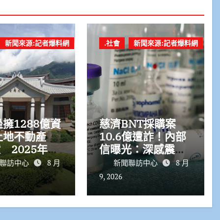
新聞來源:記者爆料網
.社會
新聞來源:記者爆料網
擁1288億資
慈濟BNT採購案
土地不動產
10.6億遭詐！內部
億 2025年罕
信曝光：深感震
字17.37
驚、將追回不當所
聯訪中心
8 月
新聞聯訪中心
8 月
得
9, 2026