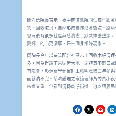
簡守信院長表示，臺中慈濟醫院同仁每年跟著
箕、回收道具，自然形成團隊沿著街道一路清
會背後有很多社區與慈濟志工默默維護整潔，
愛鄉土的心更濃厚，是一個非常好現象。
簡院長今年以畚箕配合社區志工回收木板清理
多，因為得蹲下來貼近大地，還特意不戴口罩
有體會，影像醫學部醫師王耀明連續三年參與
面就清不完。慈濟護理之家護理師黃秀貞小夜
味道又重，但看到清掃乾淨街道，可以讓居民