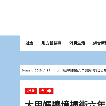
Skip
to
content
.社會
.地方新鮮事
.消費生活
.綜合新
Home
2019
4 月
大甲媽遶境掃街六年 醫護見證垃圾
.社會
台中市
大甲媽遶境掃街六年