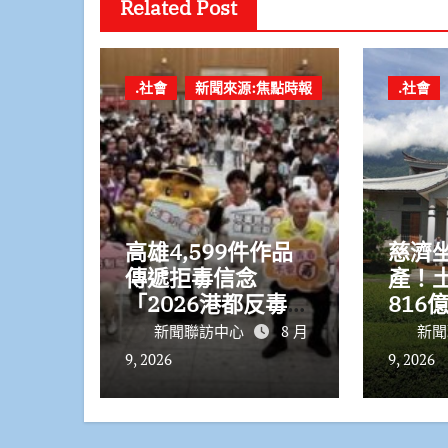
Related Post
.社會
新聞來源:焦點時報
.社會
高雄4,599件作品
慈濟坐
傳遞拒毒信念
產！
「2026港都反毒
816
盃」用畫筆打造兒
見「赤
新聞聯訪中心
8 月
新聞
童防毒力
億」
9, 2026
9, 2026