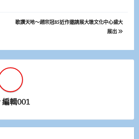
！
歌讚天地～趙宗冠85近作邀請展大墩文化中心盛大
展出
y
編輯001