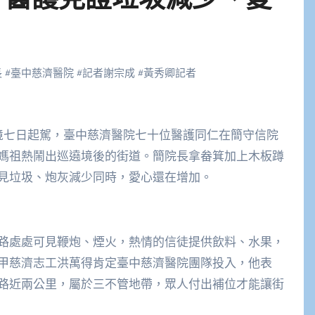
長
#
臺中慈濟醫院
#
記者謝宗成
#
黃秀卿記者
媽祖熱鬧出巡遶境後的街道。簡院長拿畚箕加上木板蹲
見垃圾、炮灰減少同時，愛心還在增加。
路處處可見鞭炮、煙火，熱情的信徒提供飲料、水果，
甲慈濟志工洪萬得肯定臺中慈濟醫院團隊投入，他表
路近兩公里，屬於三不管地帶，眾人付出補位才能讓街