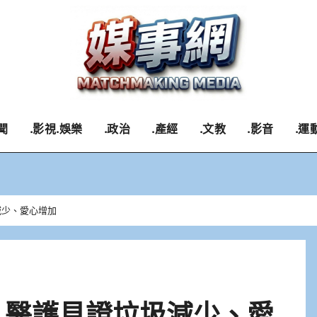
聞
.影視.娛樂
.政治
.產經
.文教
.影音
.運
減少、愛心增加
 醫護見證垃圾減少、愛