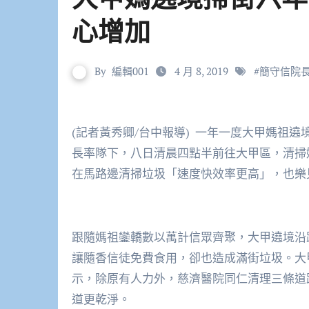
心增加
By
編輯001
4 月 8, 2019
#
簡守信院
(記者黃秀卿/台中報導) 一年一度大甲媽祖遶境七日起駕，臺中慈濟醫院七十位醫護同仁在簡守信院
長率隊下，八日清晨四點半前往大甲區，清掃
在馬路邊清掃垃圾「速度快效率更高」，也樂
跟隨媽祖鑾轎數以萬計信眾齊聚，大甲遶境沿
讓隨香信徒免費食用，卻也造成滿街垃圾。大
示，除原有人力外，慈濟醫院同仁清理三條道
道更乾淨。