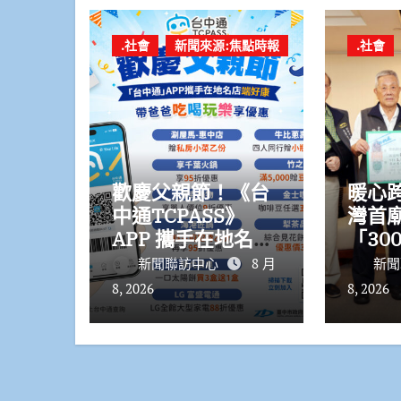
.社會
新聞來源:焦點時報
.社會
歡慶父親節！《台
暖心
中通TCPASS》
灣首
APP 攜手在地名店
「30
熱情端好康
震災
新聞聯訪中心
8 月
新聞
8, 2026
8, 2026