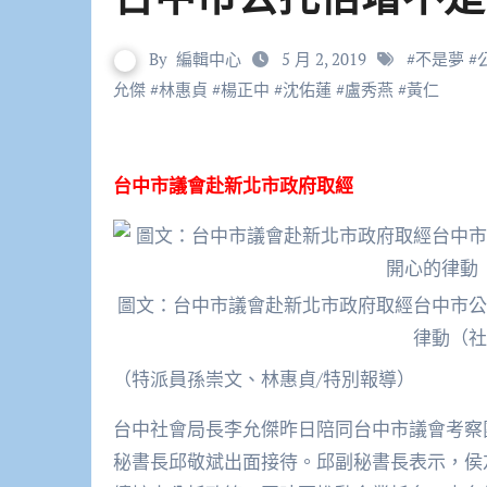
By
編輯中心
5 月 2, 2019
#
不是夢
#
允傑
#
林惠貞
#
楊正中
#
沈佑蓮
#
盧秀燕
#
黃仁
台中市議會赴新北市政府取經
圖文：台中市議會赴新北市政府取經台中市公
律動（社
（特派員孫崇文、林惠貞/特別報導）
台中社會局長李允傑昨日陪同台中市議會考察
秘書長邱敬斌出面接待。邱副秘書長表示，侯