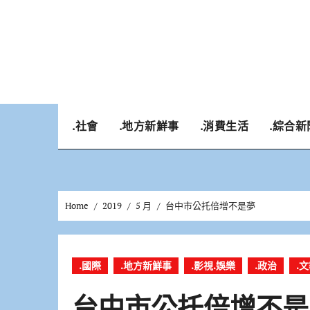
Skip
to
content
.社會
.地方新鮮事
.消費生活
.綜合新
Home
2019
5 月
台中市公托倍增不是夢
.國際
.地方新鮮事
.影視.娛樂
.政治
.
台中市公托倍增不是