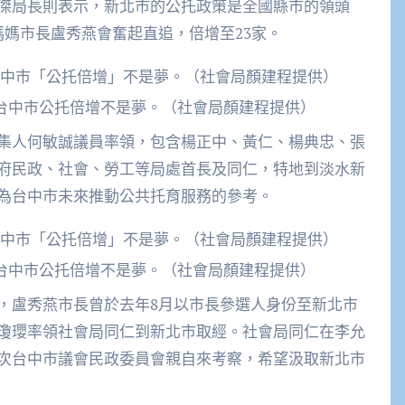
傑局長則表示，新北市的公托政策是全國縣市的領頭
媽媽市長盧秀燕會奮起直追，倍增至23家。
台中市公托倍增不是夢。（社會局顏建程提供）
集人何敏誠議員率領，包含楊正中、黃仁、楊典忠、張
府民政、社會、勞工等局處首長及同仁，特地到淡水新
為台中市未來推動公共托育服務的參考。
台中市公托倍增不是夢。（社會局顏建程提供）
，盧秀燕市長曾於去年8月以市長參選人身份至新北市
瓊瓔率領社會局同仁到新北市取經。社會局同仁在李允
次台中市議會民政委員會親自來考察，希望汲取新北市