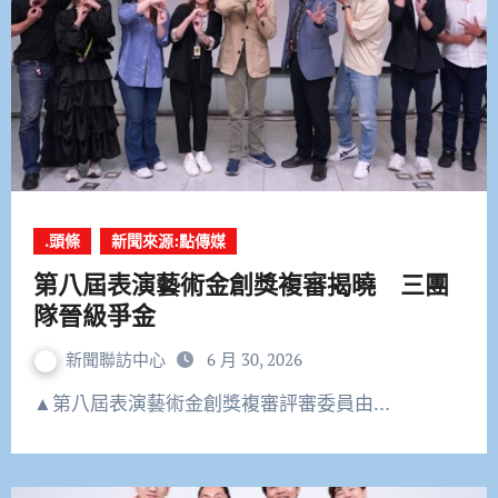
.頭條
新聞來源:點傳媒
第八屆表演藝術金創獎複審揭曉 三團
隊晉級爭金
新聞聯訪中心
6 月 30, 2026
▲第八屆表演藝術金創獎複審評審委員由…