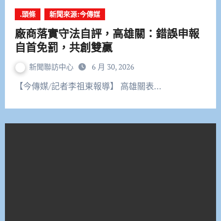
.頭條
新聞來源:今傳媒
廠商落實守法自評，高雄關：錯誤申報
自首免罰，共創雙贏
新聞聯訪中心
6 月 30, 2026
【今傳媒/記者李祖東報導】 高雄關表…