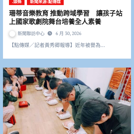
.頭條
新聞來源:點傳媒
珊蒂音樂教育 推動跨域學習 讓孩子站
上國家歌劇院舞台培養全人素養
新聞聯訪中心
6 月 30, 2026
【點傳媒／記者黃秀卿報導】近年被譽為…