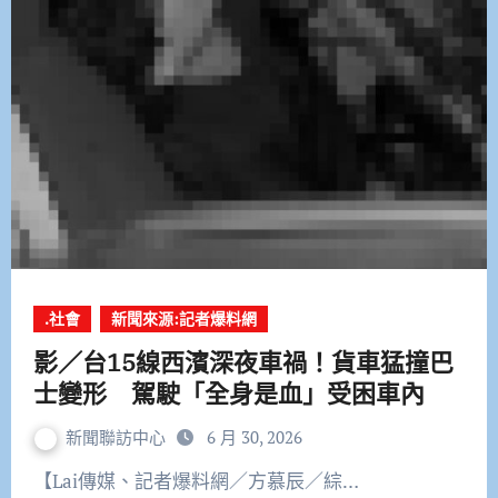
.社會
新聞來源:記者爆料網
影／台15線西濱深夜車禍！貨車猛撞巴
士變形 駕駛「全身是血」受困車內
新聞聯訪中心
6 月 30, 2026
【Lai傳媒、記者爆料網／方慕辰／綜…