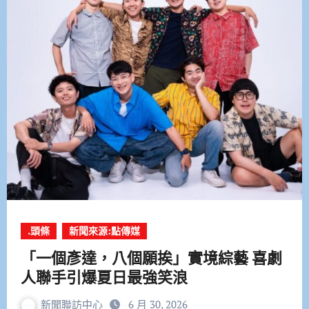
.頭條
新聞來源:點傳媒
「一個彥達，八個願挨」實境綜藝 喜劇
人聯手引爆夏日最強笑浪
新聞聯訪中心
6 月 30, 2026