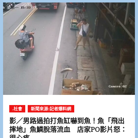
.社會
新聞來源:記者爆料網
影／男路過拍打魚缸嚇到魚！魚「飛出
摔地」魚鱗脫落流血 店家PO影片怒：
很心疼