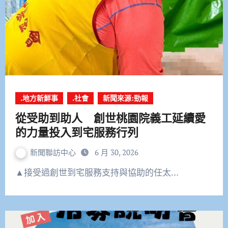
.地方新鮮事
.社會
新聞來源:勁報
從受助到助人 創世桃園院義工延續愛
的力量投入到宅服務行列
新聞聯訪中心
6 月 30, 2026
▲接受過創世到宅服務支持與協助的任太…