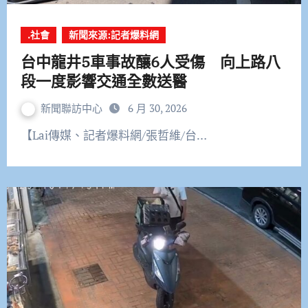
.社會
新聞來源:記者爆料網
台中龍井5車事故釀6人受傷 向上路八
段一度影響交通全數送醫
新聞聯訪中心
6 月 30, 2026
【Lai傳媒、記者爆料網/張哲維/台…