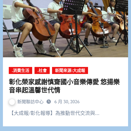
.消費生活
.社會
新聞來源:大成報
彰化榮家感謝慎齋國小音樂傳愛 悠揚樂
音串起溫馨世代情
新聞聯訪中心
6 月 30, 2026
【大成報/彰化報導】為推動世代交流與…