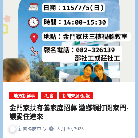
.地方新鮮事
.社會
新聞來源:勁報
金門家扶寄養家庭招募 邀鄉親打開家門·
讓愛住進來
新聞聯訪中心
6 月 30, 2026