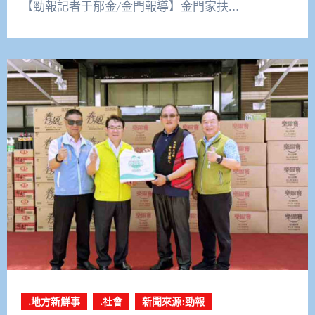
【勁報記者于郁金/金門報導】金門家扶…
.地方新鮮事
.社會
新聞來源:勁報