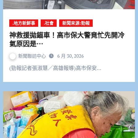
.地方新鮮事
.社會
新聞來源:勁報
神救援拋錨車！高市保大警竟忙先開冷
氣原因是⋯
新聞聯訪中心
6 月 30, 2026
(勁報記者張淑慧／高雄報導)高市保安…