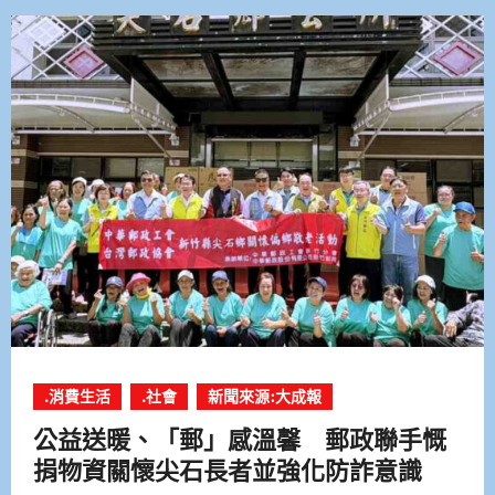
.消費生活
.社會
新聞來源:大成報
公益送暖、「郵」感溫馨 郵政聯手慨
捐物資關懷尖石長者並強化防詐意識