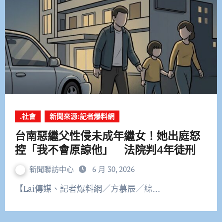
.社會
新聞來源:記者爆料網
台南惡繼父性侵未成年繼女！她出庭怒
控「我不會原諒他」 法院判4年徒刑
新聞聯訪中心
6 月 30, 2026
【Lai傳媒、記者爆料網／方慕辰／綜…