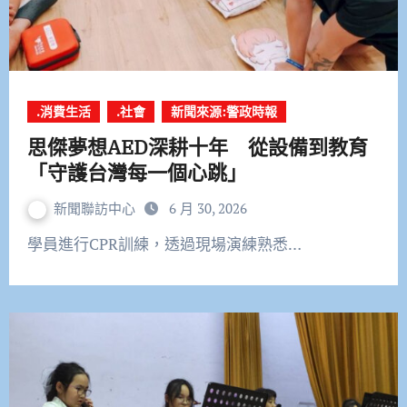
.消費生活
.社會
新聞來源:警政時報
思傑夢想AED深耕十年 從設備到教育
「守護台灣每一個心跳」
新聞聯訪中心
6 月 30, 2026
學員進行CPR訓練，透過現場演練熟悉…