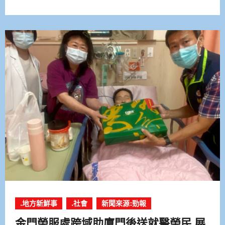
.地方新鮮事
.社會
新聞來源:勁報
金門榮服處跨域助廈門後送就醫榮民 展