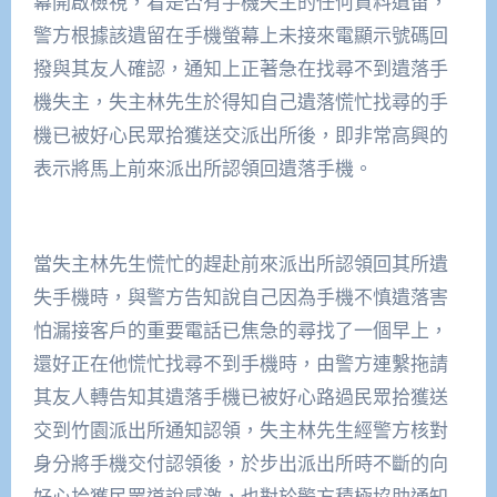
幕開啟檢視，看是否有手機失主的任何資料遺留，
警方根據該遺留在手機螢幕上未接來電顯示號碼回
撥與其友人確認，通知上正著急在找尋不到遺落手
機失主，失主林先生於得知自己遺落慌忙找尋的手
機已被好心民眾拾獲送交派出所後，即非常高興的
表示將馬上前來派出所認領回遺落手機。
當失主林先生慌忙的趕赴前來派出所認領回其所遺
失手機時，與警方告知說自己因為手機不慎遺落害
怕漏接客戶的重要電話已焦急的尋找了一個早上，
還好正在他慌忙找尋不到手機時，由警方連繫拖請
其友人轉告知其遺落手機已被好心路過民眾拾獲送
交到竹園派出所通知認領，失主林先生經警方核對
身分將手機交付認領後，於步出派出所時不斷的向
好心拾獲民眾道說感激，也對於警方積極協助通知