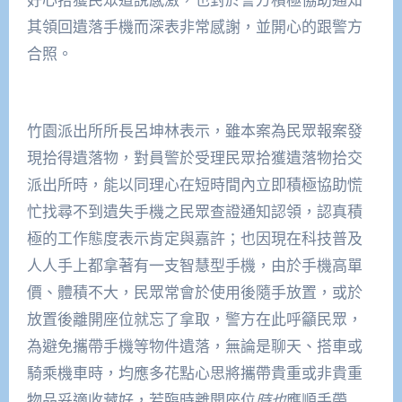
其領回遺落手機而深表非常感謝，並開心的跟警方
合照。
竹園派出所所長呂坤林表示，雖本案為民眾報案發
現拾得遺落物，對員警於受理民眾拾獲遺落物拾交
派出所時，能以同理心在短時間內立即積極協助慌
忙找尋不到遺失手機之民眾查證通知認領，認真積
極的工作態度表示肯定與嘉許；也因現在科技普及
人人手上都拿著有一支智慧型手機，由於手機高單
價、體積不大，民眾常會於使用後隨手放置，或於
放置後離開座位就忘了拿取，警方在此呼籲民眾，
為避免攜帶手機等物件遺落，無論是聊天、搭車或
騎乘機車時，均應多花點心思將攜帶貴重或非貴重
物品妥適收藏好，若臨時離開座位
時也
應順手帶