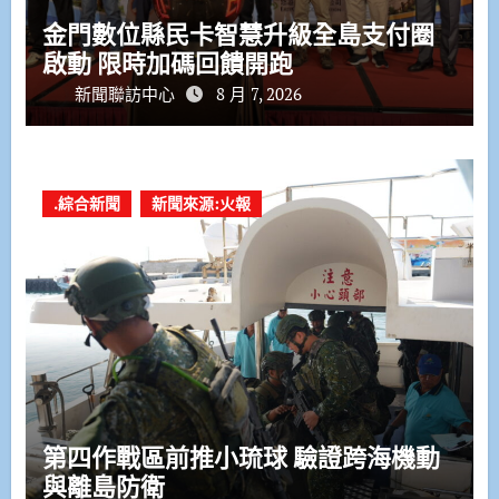
金門數位縣民卡智慧升級全島支付圈
啟動 限時加碼回饋開跑
新聞聯訪中心
8 月 7, 2026
.綜合新聞
新聞來源:火報
第四作戰區前推小琉球 驗證跨海機動
與離島防衛