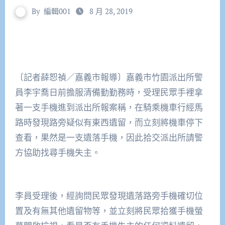
By
編輯001
8 月 28, 2019
〔記者薛恕禎／嘉義市報導〕嘉義市竹園派出所警
員李宇喬日前擔服清備勤勤務時，受理民眾手裡拿
著一支手機進到派出所報案稱，在騎乘機車行經馬
路時發現路旁疑似有東西遺留，而立刻將機車停下
查看，果然是一支遺落手機，因此拾交派出所請警
方協助找尋手機失主。
李員受理後，經詢問民眾發現遺落路旁手機確切位
置及有無其他遺留物等，並立刻將民眾拾獲手機螢