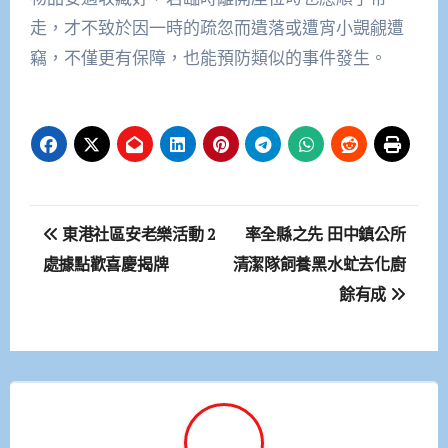
走，才不致於因一時的疏忽而遺落或遭宵小覬覦遭
竊，不僅更有保障，也能預防類似的事件發生。
文
東港社區安老樂活動 2
率全縣之先 田中鎮公所
章
處據點歡喜慶揭牌
清潔隊飼養黑水虻去化廚
餘有成
導
覽