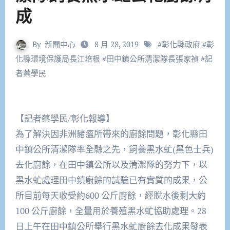
成
By
新聞中心
8 月 28, 2019
#
彰化縣政府
#
彰
化縣環境保護局長江培根
#
田中鎮公所清潔隊長張家禎
#
記
者蔡學民
【記者蔡學民/彰化報導】
為了解決因非洲豬瘟所帶來的廚餘問題，彰化縣田
中鎮公所清潔隊率全縣之先，飼養黑水虻(黑色士兵)
去化廚餘，在田中鎮公所以及清潔隊的努力下，以
黑水虻處理田中鎮廚餘的試驗已有實質的成果，公
所目前每天收受約600 公斤廚餘，經脫水後剩大約
100 公斤廚餘，全量用於養殖黑水虻協助處理。28
日上午在田中鎮公所舉行黑水虻廚餘去化成果發表