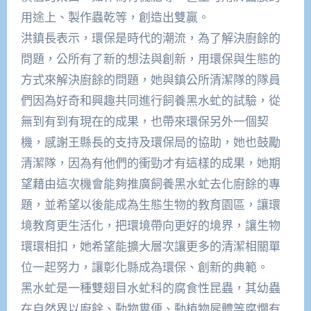
用途上、製作蟲乾等，創造出雙贏。
洪鎮長表示，環保是時代的潮流，為了解決廚餘的
問題，公所有了新的想法與創新，用環保與生態的
方式來解決廚餘的問題，她與鎮公所清潔隊的隊員
們因為好奇和興趣共同進行飼養黑水虻的試驗，從
無到有到有現在的成果，也帶來環保另外一個契
機，感謝王縣長的支持及環保局的協助，她也鼓勵
清潔隊，因為有他們的衝勁才有這樣的成果，她期
望藉由這次機會能夠推廣飼養黑水虻去化廚餘的專
題，並希望以後能成為生態生物的教育園區，讓環
境教育更生活化，把環境帶向更好的境界，讓生物
環環相扣，她希望能擴大層次讓更多的清潔相關單
位一起努力，讓彰化縣成為環保、創新的典範。
黑水虻是一種雙翅目水虻科的腐食性昆蟲，其幼蟲
在自然界以廚餘、動物糞便、動植物屍體等腐爛有