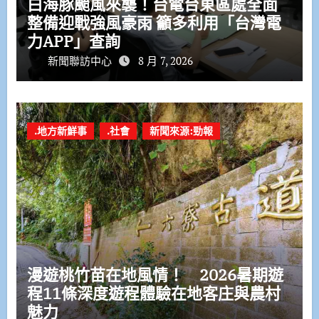
白海豚颱風來襲！台電台東區處全面
整備迎戰強風豪雨 籲多利用「台灣電
力APP」查詢
新聞聯訪中心
8 月 7, 2026
.地方新鮮事
.社會
新聞來源:勁報
漫遊桃竹苗在地風情！ 2026暑期遊
程11條深度遊程體驗在地客庄與農村
魅力