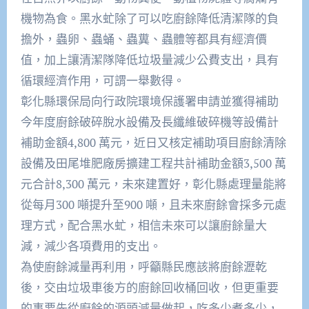
機物為食。黑水虻除了可以吃廚餘降低清潔隊的負
擔外，蟲卵、蟲蛹、蟲糞、蟲體等都具有經濟價
值，加上讓清潔隊降低垃圾量減少公費支出，具有
循環經濟作用，可謂一舉數得。
彰化縣環保局向行政院環境保護署申請並獲得補助
今年度廚餘破碎脫水設備及長纖維破碎機等設備計
補助金額4,800 萬元，近日又核定補助項目廚餘清除
設備及田尾堆肥廠房擴建工程共計補助金額3,500 萬
元合計8,300 萬元，未來建置好，彰化縣處理量能將
從每月300 噸提升至900 噸，且未來廚餘會採多元處
理方式，配合黑水虻，相信未來可以讓廚餘量大
減，減少各項費用的支出。
為使廚餘減量再利用，呼籲縣民應該將廚餘瀝乾
後，交由垃圾車後方的廚餘回收桶回收，但更重要
的事要先從廚餘的源頭減量做起，吃多少煮多少，