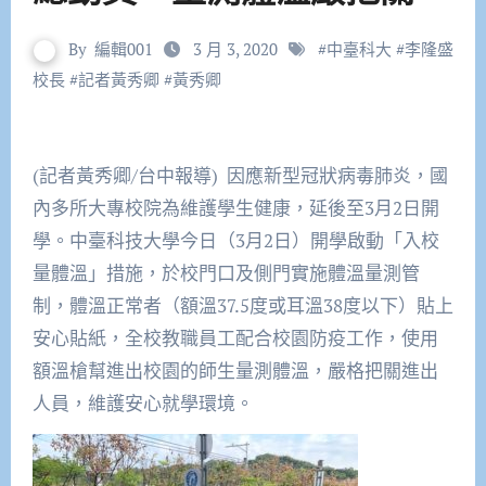
By
編輯001
3 月 3, 2020
#
中臺科大
#
李隆盛
校長
#
記者黃秀卿
#
黃秀卿
(記者黃秀卿/台中報導) 因應新型冠狀病毒肺炎，國
內多所大專校院為維護學生健康，延後至3月2日開
學。中臺科技大學今日（3月2日）開學啟動
「入校
量體溫」措施，於校門口及側門實施體溫量測管
制，體溫正常者（
額溫37.5度或耳溫38度以下
）貼上
安心貼紙，
全校教職員工配合校園防疫工作，使用
額溫槍幫進出校園的師生量測體溫，嚴格把關進出
人員，維護安心就學環境。