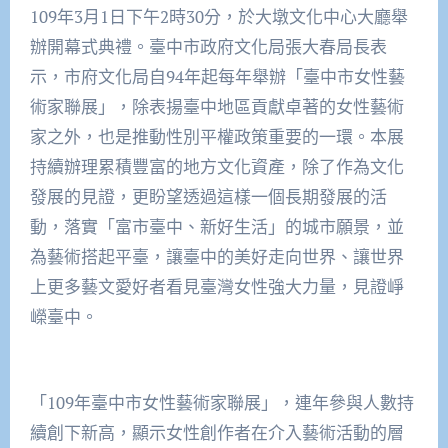
109年3月1日下午2時30分，於大墩文化中心大廳舉
辦開幕式典禮。臺中市政府文化局張大春局長表
示，市府文化局自94年起每年舉辦「臺中市女性藝
術家聯展」，除表揚臺中地區貢獻卓著的女性藝術
家之外，也是推動性別平權政策重要的一環。本展
持續辦理累積豐富的地方文化資產，除了作為文化
發展的見證，更盼望透過這樣一個長期發展的活
動，落實「富市臺中、新好生活」的城市願景，並
為藝術搭起平臺，讓臺中的美好走向世界、讓世界
上更多藝文愛好者看見臺灣女性強大力量，見證崢
嶸臺中。
「109年臺中市女性藝術家聯展」，連年參與人數持
續創下新高，顯示女性創作者在介入藝術活動的層