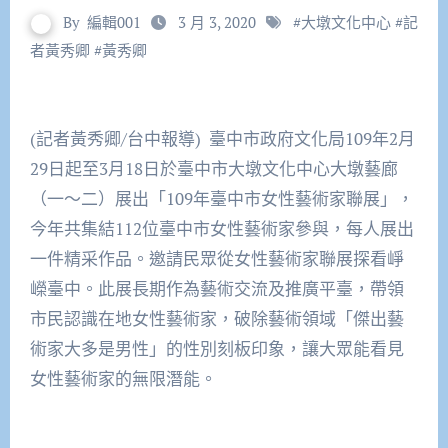
By
編輯001
3 月 3, 2020
#
大墩文化中心
#
記
者黃秀卿
#
黃秀卿
(記者黃秀卿/台中報導) 臺中市政府文化局109年2月
29日起至3月18日於臺中市大墩文化中心大墩藝廊
（一～二）展出「109年臺中市女性藝術家聯展」，
今年共集結112位臺中市女性藝術家參與，每人展出
一件精采作品。邀請民眾從女性藝術家聯展探看崢
嶸臺中。此展長期作為藝術交流及推廣平臺，帶領
市民認識在地女性藝術家，破除藝術領域「傑出藝
術家大多是男性」的性別刻板印象，讓大眾能看見
女性藝術家的無限潛能。