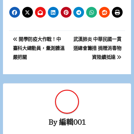
文
開學防疫大作戰！中
武漢肺炎 中華民國一貫
章
臺科大總動員，量測體溫
道總會籌措 捐贈消毒物
嚴把關
資陸續抵達
導
覽
By
編輯001