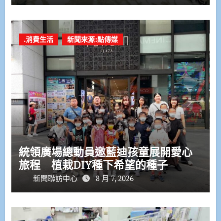
.消費生活
新聞來源:點傳媒
統領廣場總動員邀藍迪孩童展開愛心
旅程 植栽DIY種下希望的種子
新聞聯訪中心
8 月 7, 2026