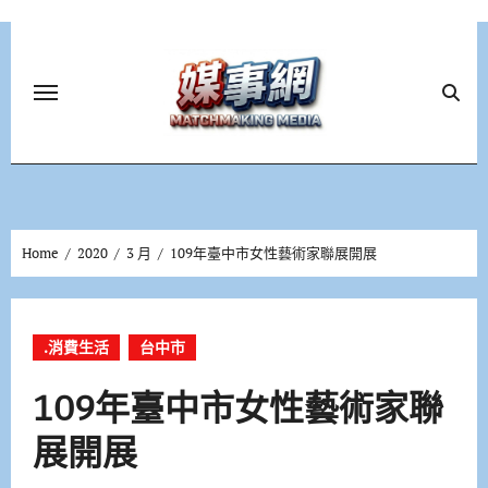
Skip
to
content
Home
2020
3 月
109年臺中市女性藝術家聯展開展
.消費生活
台中市
109年臺中市女性藝術家聯
展開展