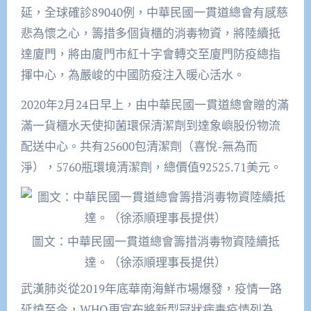
延，全球確診89040例，中華民國一貫道總會有感慈
悲為懷之心，籌措多個貨櫃的消毒物資，將陸續抵
達廈門，將由廈門市紅十字會轉交至廈門防疫總指
揮中心，為嚴峻的中國防疫注入暖心活水。
2020年2月24日早上，由中華民國一貫道總會贈的滿
滿一貨櫃水天使抑菌環保清潔劑到達象嶼股份物流
配送中心。共有25600包清潔劑（喜悅-無為而
淨），5760瓶環境清潔劑，總價值92525.71美元。
圖文：中華民國一貫道總會籌措消毒物資陸續抵
達。（徐添順理事長提供）
武漢肺炎從2019年底華南海鮮市場爆發，疫情一路
延燒至今，WHO更宣布將新型冠狀病毒疫情列為