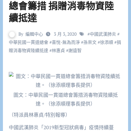
總會籌措 捐贈消毒物資陸
續抵達
By
編輯中心
3 月 3, 2020
#
中國武漢肺炎
#
中華民國一貫道總會
#
喜悅-無為而淨
#
孫崇文
#
徐添順
#
捐
贈消毒物資陸續抵達
#
林惠貞
#
謝遠智
圖文：中華民國一貫道總會籌措消毒物資陸續抵
達。（徐添順理事長提供）
（特派員林惠貞/特別報導）
中國武漢肺炎「2019新型冠狀病毒」疫情持續蔓