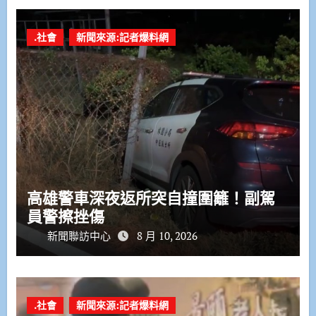
.社會
新聞來源:記者爆料網
高雄警車深夜返所突自撞圍籬！副駕
員警擦挫傷
新聞聯訪中心
8 月 10, 2026
.社會
新聞來源:記者爆料網