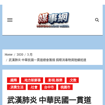
Skip
to
content
Home
2020
3 月
武漢肺炎 中華民國一貫道總會籌措 捐贈消毒物資陸續抵達
.國際
.地方新鮮事
.影視.娛樂
.文教
.消費生活
.社會
台中市
桃園市
武漢肺炎 中華民國一貫道