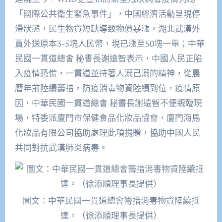
「國際公共衛生緊急事件」，中國經濟活動呈現停
滯狀態，民生物資短缺導致物價暴漲，湖北武漢外
賣外送原本3-5塊人民幣，現已漲至50塊一單；中華
民國一貫道總會 秘書長謝遠智表示，中國人民正陷
入疫情恐慌，一貫道並持著人溺己溺的精神，從農
曆年前陸續籌措，防疫消毒物資陸續到位，疫情原
因，中華民國一貫道總會 秘書長謝遠智不便親臨現
場，特委派廈門市保健食品化妝品協會，廈門海馬
化妝品有限公司協助處理此項捐贈，協助中國人民
共同對抗武漢肺炎病毒。
圖文：中華民國一貫道總會籌措消毒物資陸續抵
達。（徐添順理事長提供）