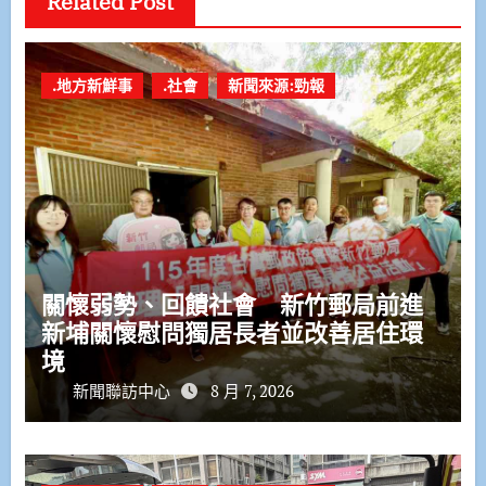
Related Post
.地方新鮮事
.社會
新聞來源:勁報
關懷弱勢、回饋社會 新竹郵局前進
新埔關懷慰問獨居長者並改善居住環
境
新聞聯訪中心
8 月 7, 2026