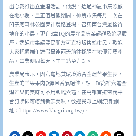
出心裁推出立金煌活動。他說，透過神農市集照顧
在地小農，且正值暑假期間，神農市集每月一次在
凹子底森林公園旁神農路登場，召集南台灣最優質
地在的小農，更有3章1Q的農產品專業認證及追溯履
歷，透過市集讓農民朋友可直接販售給市民，歡迎
大家把握端午連假最後兩天前往採購在地優質農產
品，營業時間每天下午三點至九點。
農業局表示，因六龜地質環境適合金煌芒果生長，
生產的芒果果肉Q彈且香氣絕佳，想一嚐高雄六龜金
煌芒果的美味可不用親臨六龜，在高雄首選電商平
台訂購即可嚐到新鮮美味，歡迎民眾上網訂購(網
址：https://www.khagri.org.tw/)。