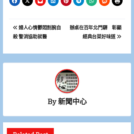
文
婦人心情鬱悶割腕自
辦桌在百年北門驛 彰顯
章
殺 警消協助就醫
經典台菜好味道
導
覽
By
新聞中心