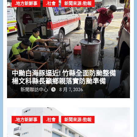
.地方新鮮事
.社會
新聞來源:勁報
中颱白海豚逼近! 竹縣全面防颱整備
楊文科縣長籲鄉親落實防颱準備
新聞聯訪中心
8 月 7, 2026
.地方新鮮事
.社會
新聞來源:勁報