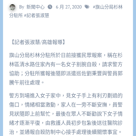
By
新聞中心
6 月 27, 2020
#
旗山分局杉林
分駐所
#
記者張淑慧
【記者張淑慧/高雄報導】
旗山分局杉林分駐所於日前接獲民眾報案，稱在杉
林區清水路住家內有一名女子割腕自殺，請求警方
協助；分駐所獲報後隨即派遣巡佐劉秉豐與警員郭
騰午前往處理。
警方到場進入女子家中，見女子手上有利刃劃過的
傷口，情緒相當激動，家人在一旁不斷安撫，員警
見狀隨即上前幫忙，最後在眾人不斷勸說下女子情
緒才逐漸平復，由救護人員初步包紮後送往醫院診
治，並通報自殺防制中心接手處理後續關懷事宜。