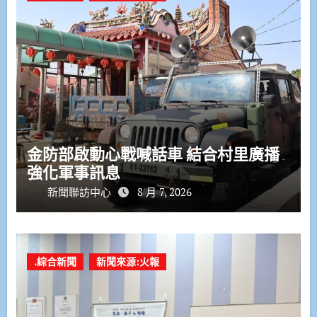
金防部啟動心戰喊話車 結合村里廣播
強化軍事訊息
新聞聯訪中心
8 月 7, 2026
.綜合新聞
新聞來源:火報