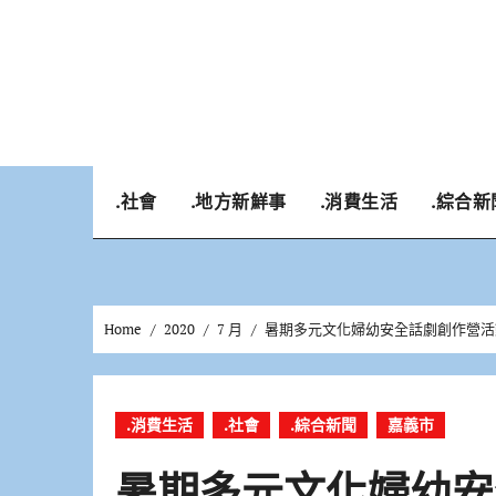
Skip
to
content
.社會
.地方新鮮事
.消費生活
.綜合新
Home
2020
7 月
暑期多元文化婦幼安全話劇創作營活
.消費生活
.社會
.綜合新聞
嘉義市
暑期多元文化婦幼安