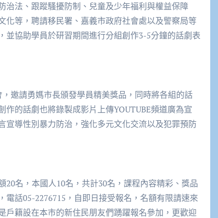
防治法、跟蹤騷擾防制、兒童及少年福利與權益保障
文化等，聘請移民署、嘉義市政府社會處以及警察局等
，並協助學員於研習期間進行分組創作3-5分鐘的話劇表
會，邀請勇媽市長頒發學員精美獎品，同時將各組的話
作的話劇也將錄製成影片上傳YOUTUBE頻道廣為宣
言宣導性別暴力防治，強化多元文化交流以及犯罪預防
20名，本國人10名，共計30名，課程內容精彩、獎品
話05-2276715，自即日接受報名，名額有限請速來
是戶籍設在本市的新住民朋友們踴躍報名參加，更歡迎