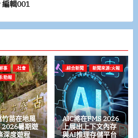
y
編輯001
鮮事
.社會
.綜合新聞
新聞來源:火報
源:勁報
桃竹苗在地風
AIC將在FMS 2026
2026暑期遊
上展出上下文內存
條深度遊程體
與AI推理存儲平台