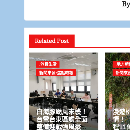
B
Related Post
.消費生活
.地方新
新聞來源:焦點時報
新聞來
白海豚颱風來襲！
漫遊
台電台東區處全面
情！ 
整備迎戰強風豪雨
程11