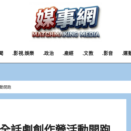
聞
.影視.娛樂
.政治
.產經
.文教
.影音
.運
動開跑
全話劇創作營活動開跑