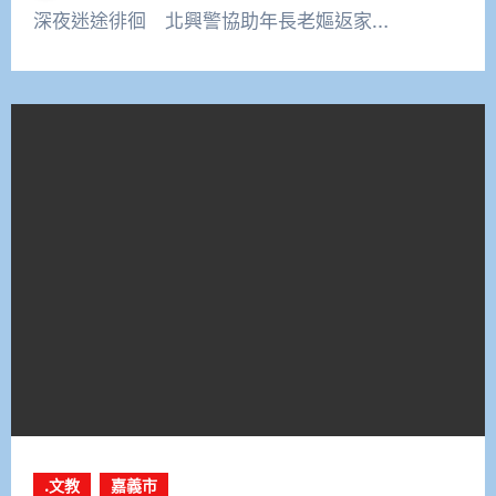
深夜迷途徘徊 北興警協助年長老嫗返家…
.文教
嘉義市