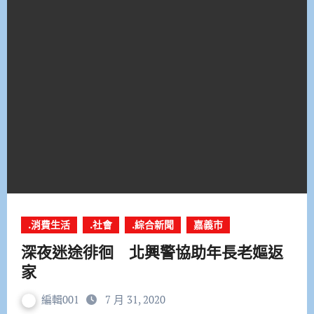
.消費生活
.社會
.綜合新聞
嘉義市
深夜迷途徘徊 北興警協助年長老嫗返
家
編輯001
7 月 31, 2020