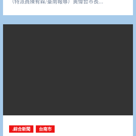
（特派員陳宥森/臺南報導）黃偉哲市長…
.綜合新聞
台南市