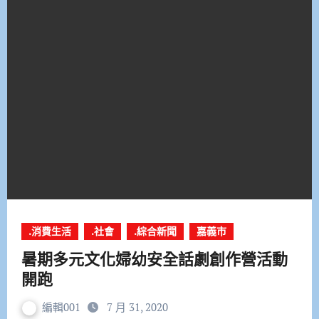
.消費生活
.社會
.綜合新聞
嘉義市
暑期多元文化婦幼安全話劇創作營活動
開跑
編輯001
7 月 31, 2020