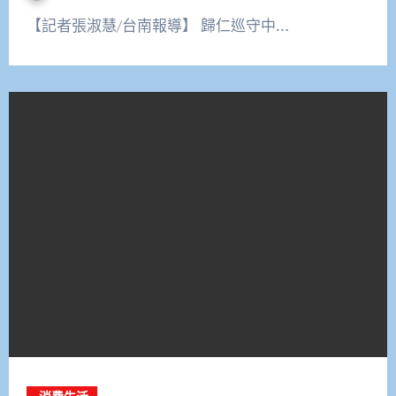
【記者張淑慧/台南報導】 歸仁巡守中…