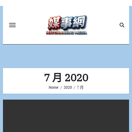
Skip
to
content
7 月 2020
Home
2020
7 月