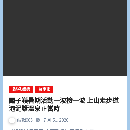
.影視.娛樂
台南市
關子嶺暑期活動一波接一波 上山走步道
泡泥漿溫泉正當時
編輯003
7 月 31, 2020