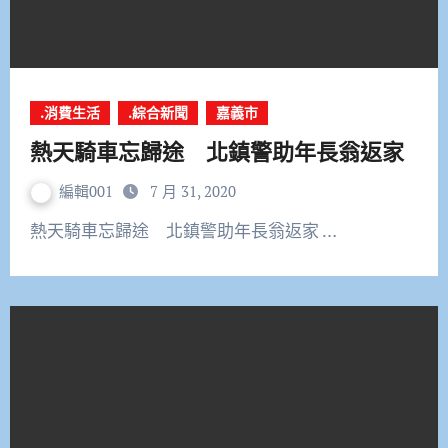
.消費生活
.綜合新聞
嘉義市
熱天騎車忘歸途 北鎮警助年長翁返家
編輯001
7 月 31, 2020
熱天騎車忘歸途 北鎮警助年長翁返家 …