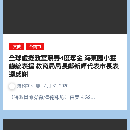
.文教
台南市
全球虛擬教室競賽4度奪金 海東國小獲
總統表揚 教育局局長鄭新輝代表市長表
達感謝
編輯003
7 月 31, 2020
（特派員陳宥森/臺南報導）由美國GS…