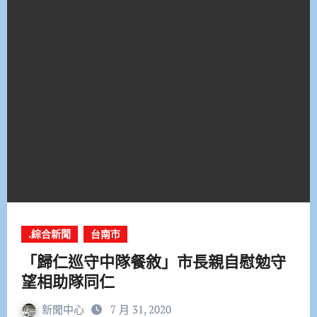
.綜合新聞
台南市
「歸仁巡守中隊餐敘」市長親自慰勉守
望相助隊同仁
新聞中心
7 月 31, 2020