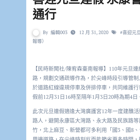
通行
By
編輯003
12 月 31, 2020
#
喜迎元
報導）
【民時新聞社/陳宥森臺南報導】110年元旦連續假期，永康分局在永康交流道、大灣交流道及重要道
路，規劃交通疏導作為，於尖峰時段引導管制
於道路紅線違規停車及併排停車，共同維護行
假前12月31日16時至隔年1月3日20時為期4日
此次元旦連假適逢大灣廣護宮12年一度建醮活
路人，避開永康區大灣路、永大路及民族路等
竹，北上麻豆、新營都可多利用「國3、國8、
周邊道路，在尖峰時刻反而能節省更多時間，