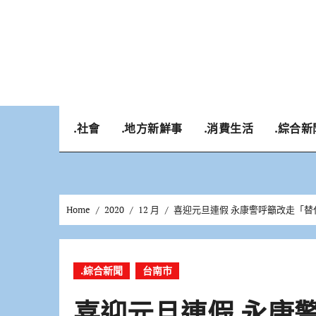
Skip
to
content
.社會
.地方新鮮事
.消費生活
.綜合新
Home
2020
12 月
喜迎元旦連假 永康警呼籲改走「替
.綜合新聞
台南市
喜迎元旦連假 永康