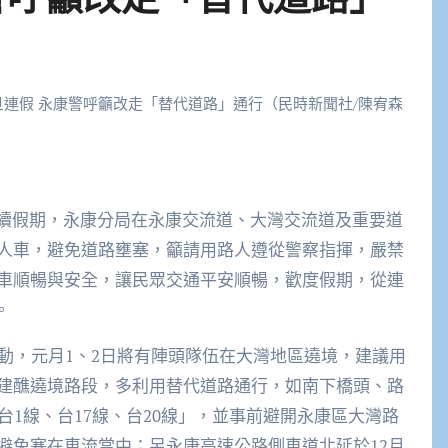
旦連假 永康警呼籲改走「替代道路」通行（民時新聞社/陳宥森
人車，避免道路壅塞，籲請用路人遵從警察指揮，嚴禁
車順暢與安全，讓民眾交通平安順暢，歡度假期，從連
。
動，元月1、2日將有陣頭隊伍在大灣地區遶境，建議用
建醮遶境路段，多利用替代道路通行，如南下橋頭、路
台1線、台17線、台20線」，並事前避開永康區大灣路
避免塞在車流當中；另永康高速公路側車道北延於12月