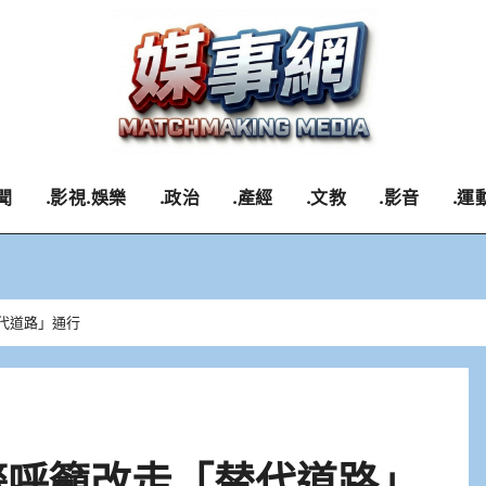
聞
.影視.娛樂
.政治
.產經
.文教
.影音
.運
代道路」通行
警呼籲改走「替代道路」