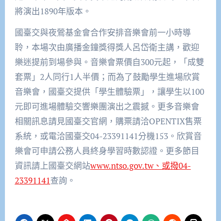
將演出1890年版本。
國臺交與夜鶯基金會合作安排音樂會前一小時導
聆，本場次由廣播金鐘獎得獎人呂岱衛主講，歡迎
樂迷提前到場參與。音樂會票價自300元起，「成雙
套票」2人同行1人半價；而為了鼓勵學生進場欣賞
音樂會，國臺交提供「學生體驗票」，讓學生以100
元即可進場體驗交響樂團演出之震撼。更多音樂會
相關訊息請見國臺交官網，購票請洽OPENTIX售票
系統，或電洽國臺交04-23391141分機153。欣賞音
樂會可申請公務人員終身學習時數認證。更多節目
資訊請上國臺交網站
www.ntso.gov.tw、或撥04-
23391141
查詢。