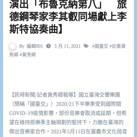
演出「布魯克納第八」 旅
德鋼琴家李其叡同場獻上李
斯特協奏曲】
By
編輯001
5 月 11, 2021
#
國臺交
#
記者黃
秀卿
#
黃秀卿
【民時新聞/記者黃秀卿報導】國立臺灣交響樂團
（簡稱「國臺交」）2020/21下半樂季受到國際間
COVID-19疫情影響，部份音樂會取消或延期，但希
望在維持原樂季主軸規劃的堅持下，力邀在臺灣的
傑出音樂家合作。2021年5月15日在嘉義市文化局音