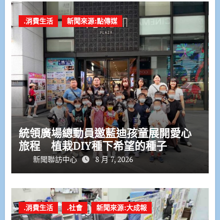
.消費生活
新聞來源:點傳媒
統領廣場總動員邀藍迪孩童展開愛心
旅程 植栽DIY種下希望的種子
新聞聯訪中心
8 月 7, 2026
.消費生活
.社會
新聞來源:大成報