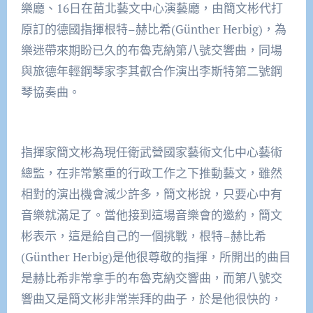
樂廳、16日在苗北藝文中心演藝廳，由簡文彬代打
原訂的德國指揮根特–赫比希(Günther Herbig)，為
樂迷帶來期盼已久的布魯克納第八號交響曲，同場
與旅德年輕鋼琴家李其叡合作演出李斯特第二號鋼
琴協奏曲。
指揮家簡文彬為現任衛武營國家藝術文化中心藝術
總監，在非常繁重的行政工作之下推動藝文，雖然
相對的演出機會減少許多，簡文彬說，只要心中有
音樂就滿足了。當他接到這場音樂會的邀約，簡文
彬表示，這是給自己的一個挑戰，根特–赫比希
(Günther Herbig)是他很尊敬的指揮，所開出的曲目
是赫比希非常拿手的布魯克納交響曲，而第八號交
響曲又是簡文彬非常崇拜的曲子，於是他很快的，