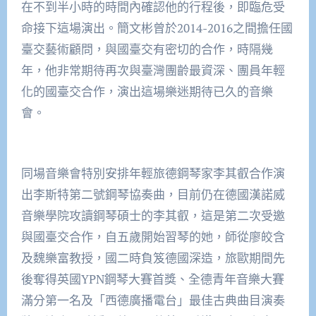
在不到半小時的時間內確認他的行程後，即臨危受
命接下這場演出。簡文彬曾於2014-2016之間擔任國
臺交藝術顧問，與國臺交有密切的合作，時隔幾
年，他非常期待再次與臺灣團齡最資深、團員年輕
化的國臺交合作，演出這場樂迷期待已久的音樂
會。
同場音樂會特別安排年輕旅德鋼琴家李其叡合作演
出李斯特第二號鋼琴協奏曲，目前仍在德國漢諾威
音樂學院攻讀鋼琴碩士的李其叡，這是第二次受邀
與國臺交合作，自五歲開始習琴的她，師從廖皎含
及魏樂富教授，國二時負笈德國深造，旅歐期間先
後奪得英國YPN鋼琴大賽首獎、全德青年音樂大賽
滿分第一名及「西德廣播電台」最佳古典曲目演奏