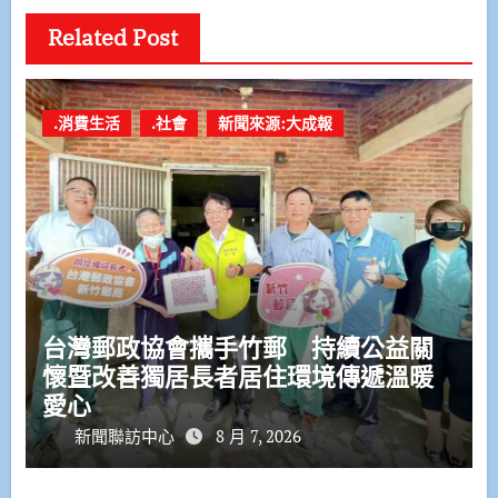
Related Post
.消費生活
.社會
新聞來源:大成報
台灣郵政協會攜手竹郵 持續公益關
懷暨改善獨居長者居住環境傳遞溫暖
愛心
新聞聯訪中心
8 月 7, 2026