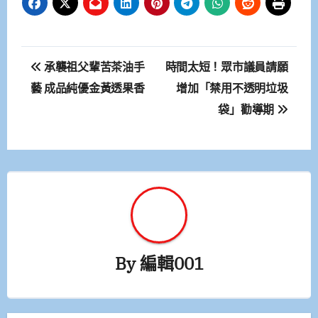
文
承襲祖父輩苦茶油手
時間太短！眾市議員請願
章
藝 成品純優金黃透果香
增加「禁用不透明垃圾
袋」勸導期
導
覽
By
編輯001