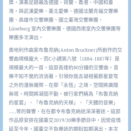
獎，演奏足跡遍及德國、荷蘭、香港、中國和臺
灣，與武漢愛樂、臺北愛樂、德國法蘭克福交響樂
團、高雄市交響樂團、國立臺灣交響樂團、
Lüneburg 室內交響樂團、德國西南室內交響樂團等
樂團多次演出。
奧地利作曲家布魯克納(Anton Bruckner)所創作的交
響曲規模龐大，而C小調第八號（1884-1887年）是
規模最大的一首，這部長達約80分鐘的交響曲，音
樂不知不覺的流淌著，引領你我去凝視著群星蒼穹
之外的漫無邊際 – 在那「永恆」之境，空間將廣闊
無垠，時間將凝固不動。被行家們稱為「布魯克納
的星雲」、「布魯克納的天梯」、「天體的音樂」
…..等的聲響，在在都令布魯克納迷深深著迷。這部
作品原安排在國臺交2019/20樂季節目中，因受疫情
延至今年，國臺交不負樂迷的期盼如期演出，本次