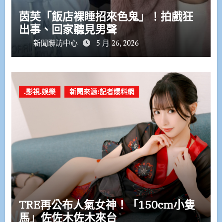
茵芙「飯店裸睡招來色鬼」！拍戲狂
出事、回家聽見男聲
新聞聯訪中心
5 月 26, 2026
.影視.娛樂
新聞來源:記者爆料網
TRE再公布人氣女神！「150cm小隻
馬」佐佐木佐木來台