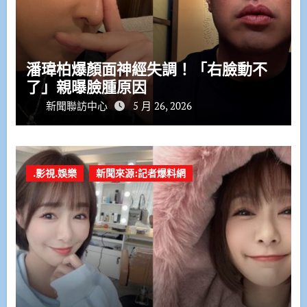
潘瑋柏爆顏面神經失調！「右臉動不
了」親曝臉腫原因
新聞聯訪中心
5 月 26, 2026
.影視.娛樂
新聞來源:記者爆料網