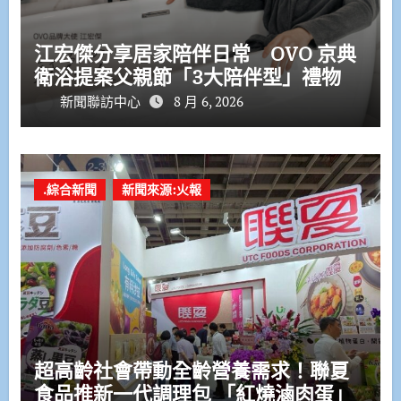
江宏傑分享居家陪伴日常 OVO 京典
衛浴提案父親節「3大陪伴型」禮物
新聞聯訪中心
8 月 6, 2026
.綜合新聞
新聞來源:火報
超高齡社會帶動全齡營養需求！聯夏
食品推新一代調理包 「紅燒滷肉蛋」