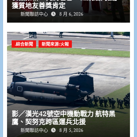
獲質地友善獎肯定
新聞聯訪中心
8 月 6, 2026
.綜合新聞
新聞來源:火報
影／漢光42號空中機動戰力 航特黑
鷹、契努克跨區運兵北援
新聞聯訪中心
8 月 5, 2026