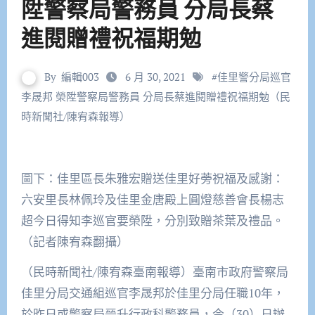
陞警察局警務員 分局長蔡
進閱贈禮祝福期勉
By
編輯003
6 月 30, 2021
#
佳里警分局巡官
李晟邦 榮陞警察局警務員 分局長蔡進閱贈禮祝福期勉（民
時新聞社/陳宥森報導）
圖下：佳里區長朱雅宏贈送佳里好蒡祝福及感謝：
六安里長林佩玲及佳里金唐殿上圓燈慈善會長楊志
超今日得知李巡官要榮陞，分別致贈茶葉及禮品。
（記者陳宥森翻攝）
（民時新聞社/陳宥森臺南報導）臺南市政府警察局
佳里分局交通組巡官李晟邦於佳里分局任職10年，
於昨日或警察局晉升行政科警務員，今（30）日辦