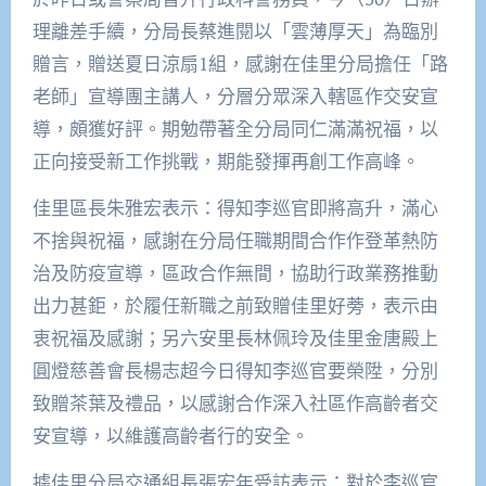
理離差手續，分局長蔡進閱以「雲薄厚天」為臨別
贈言，贈送夏日涼扇1組，感謝在佳里分局擔任「路
老師」宣導團主講人，分層分眾深入轄區作交安宣
導，頗獲好評。期勉帶著全分局同仁滿滿祝福，以
正向接受新工作挑戰，期能發揮再創工作高峰。
佳里區長朱雅宏表示：得知李巡官即將高升，滿心
不捨與祝福，感謝在分局任職期間合作作登革熱防
治及防疫宣導，區政合作無間，協助行政業務推動
出力甚鉅，於履任新職之前致贈佳里好蒡，表示由
衷祝福及感謝；另六安里長林佩玲及佳里金唐殿上
圓燈慈善會長楊志超今日得知李巡官要榮陞，分別
致贈茶葉及禮品，以感謝合作深入社區作高齡者交
安宣導，以維護高齡者行的安全。
據佳里分局交通組長張宏年受訪表示：對於李巡官