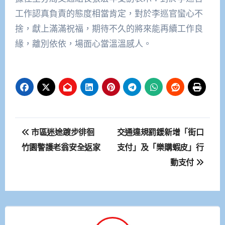
工作認真負責的態度相當肯定，對於李巡官蠻心不
捨，獻上滿滿祝福，期待不久的將來能再續工作良
緣，離別依依，場面心當溫溫感人。
文
市區迷途踱步徘徊
交通違規罰鍰新增「街口
章
竹園警護老翁安全返家
支付」及「樂購蝦皮」行
動支付
導
覽