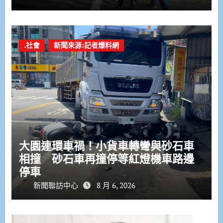
.社會
新聞來源:記者爆料網
大園連環車禍！小貨車轉彎與砂石車
相撞 砂石車再撞停等紅燈機車路邊
停車
新聞聯訪中心
8 月 6, 2026