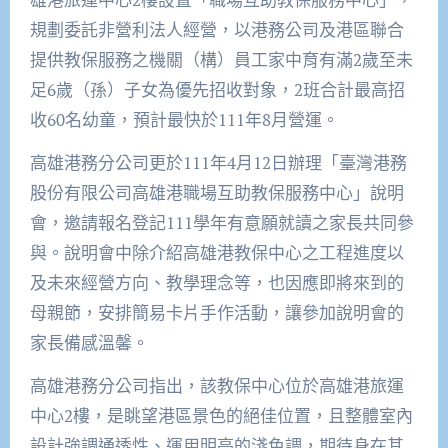
規劃委託非營利法人經營，以港務公司及港區聯合
提供教保服務之機關（構）員工家中育有滿2歲至未
足6歲（孫）子女為優先招收對象，2班合計最高招
收60名幼童，預計最快於111年8月營運。
高雄港務分公司更於111年4月12日辦理「臺灣港務
股份有限公司高雄港職場互助教保服務中心」說明
會，邀請報名登記111學年有意願就讀之家長共同參
與。說明會中除介紹高雄港教保中心之工程進度以
及未來經營方向、教學理念等，也因應即將來到的
母親節，安排簡易卡片手作活動，讓參加說明會的
家長備感溫馨。
高雄港務分公司指出，該教保中心位於高雄港旅運
中心2樓，是眺望港區景色的絕佳位置，且整體室內
設計強調通透性、運用明亮的淺色調，期待身在其