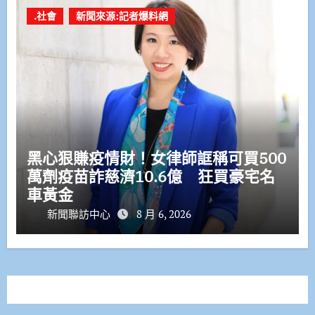
.社會
新聞來源:記者爆料網
黑心狠賺疫情財！女律師誆稱可買500
萬劑疫苗詐慈濟10.6億 狂買豪宅名
車黃金
新聞聯訪中心
8 月 6, 2026