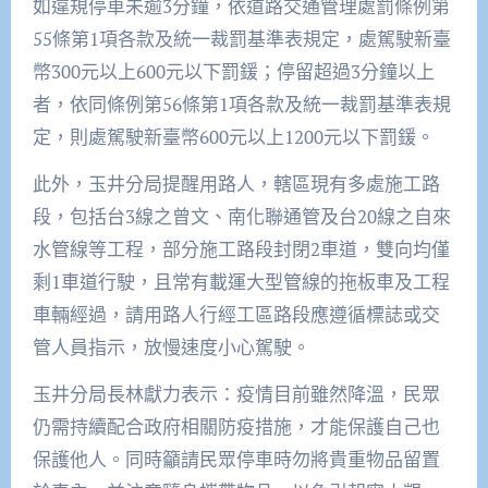
如違規停車未逾3分鐘，依道路交通管理處罰條例第
55條第1項各款及統一裁罰基準表規定，處駕駛新臺
幣300元以上600元以下罰鍰；停留超過3分鐘以上
者，依同條例第56條第1項各款及統一裁罰基準表規
定，則處駕駛新臺幣600元以上1200元以下罰鍰。
此外，玉井分局提醒用路人，轄區現有多處施工路
段，包括台3線之曾文、南化聯通管及台20線之自來
水管線等工程，部分施工路段封閉2車道，雙向均僅
剩1車道行駛，且常有載運大型管線的拖板車及工程
車輛經過，請用路人行經工區路段應遵循標誌或交
管人員指示，放慢速度小心駕駛。
玉井分局長林獻力表示：疫情目前雖然降溫，民眾
仍需持續配合政府相關防疫措施，才能保護自己也
保護他人。同時籲請民眾停車時勿將貴重物品留置