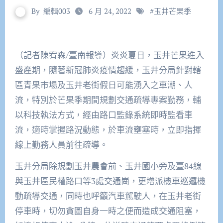
By
編輯003
6 月 24, 2022
#
玉井芒果季
（記者陳宥森/臺南報導）炎炎夏日，玉井芒果進入
盛產期，隨著新冠肺炎疫情趨緩，玉井分局針對轄
區青果市場及玉井老街假日可能湧入之車潮、人
流，特別於芒果季期間規劃交通疏導專案勤務，輔
以科技執法方式，經由路口監錄系統即時監看車
流，適時掌握路況動態，於車流壅塞時，立即指揮
線上勤務人員前往疏導。
玉井分局除規劃玉井農會前、玉井國小旁及臺84線
與玉井區民權路口等3處交通崗，更增派機車巡邏機
動疏導交通，同時也呼籲汽車駕駛人，在玉井老街
停車時，切勿貪圖自身一時之便而造成交通阻塞，