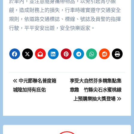
於車內，並注意隨身攜帶物品，以免引起宵小覬
覦，造成財務上的損失，行車時確實遵守交通安全
規則，依道路交通標誌、標線、號誌及員警的指揮
行駛，平平安安出遊，安全快樂返家。
文
中元節聯名普度箱
享受大自然芬多精集點集
章
城隍加持有庇佑
章趣 竹縣尖石水蜜桃線
上預購樂抽大獎登場
導
覽