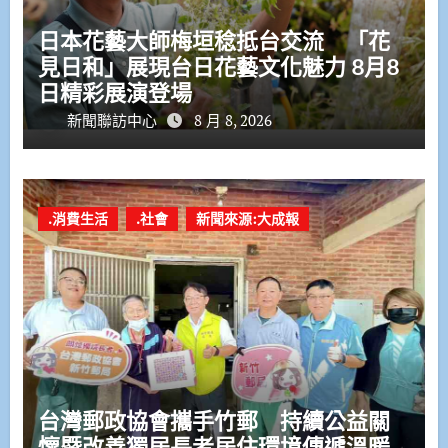
日本花藝大師梅垣稔抵台交流 「花
見日和」展現台日花藝文化魅力 8月8
日精彩展演登場
新聞聯訪中心
8 月 8, 2026
.消費生活
.社會
新聞來源:大成報
台灣郵政協會攜手竹郵 持續公益關
懷暨改善獨居長者居住環境傳遞溫暖