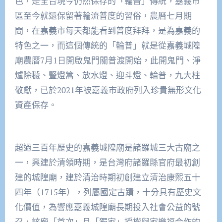
色，是全台現今仍然保存的「輪普」傳統，嘉義市
區至今就還保留著輪流普度的習俗，農曆七月期
間，在嘉義市每天都能看到普度拜拜，是為嘉義的
特色之一，而這個傳統的「輪普」就是從嘉義城隍
廟農曆7月1日開啟鬼門關普渡開始，此開鬼門、淨
爐除穢、豎燈篙、放水燈、迎斗燈、輪普，九大柱
敬獻，已於2021年被嘉義市政府列入珍貴無形文化
資產保存。
超過三百年歷史的嘉義城隍廟是諸羅城三大古廟之
一，興建於清領時期，是台灣府諸羅縣官府最初創
建的城隍廟，建於清治時期初創建立清治康熙五十
四年（1715年），列屬國定古蹟，十分具有歷史文
化價值，為響應嘉義城隍廟長期投入社會公益的號
召，該廟「首次」且「獨家」授權與家樂福合作的