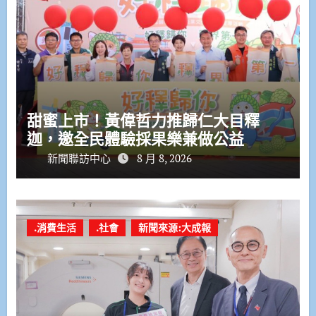
甜蜜上市！黃偉哲力推歸仁大目釋
迦，邀全民體驗採果樂兼做公益
新聞聯訪中心
8 月 8, 2026
.消費生活
.社會
新聞來源:大成報