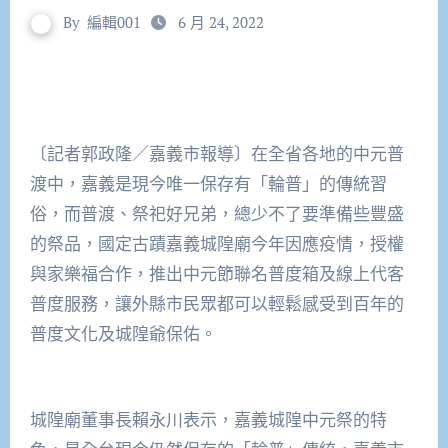
By
編輯001
6 月 24, 2022
〔記者郭政隆／嘉義市報導〕在全省各地的中元普
渡中，嘉義是現今唯一保存有「輪普」的傳統習
俗，而普渡、祭祀好兄弟，總少不了要準備些豐盛
的祭品，國定古蹟嘉義城隍廟今年因應疫情，授權
與家樂福合作，推出中元節聯名普度箱及線上代客
普度服務，讓外縣市民眾都可以輕鬆感受到百年的
普度文化及城隍爺保佑。
城隍廟董事長賴永川表示，嘉義城隍中元祭的特