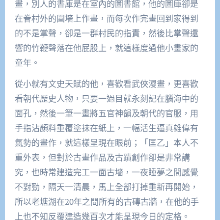
畫，別人的書庫是在室內的圖書館，他的圖庫卻是
在眷村外的圍墻上作畫，而每次作完畫回到家得到
的不是掌聲，卻是一群村民的指責，然後比掌聲還
響的竹鞭聲落在他屁股上，就這樣度過他小畫家的
童年。
從小就有文史天賦的他，喜歡看武俠漫畫，更喜歡
看朝代歷史人物，只要一過目就永刻記在腦海中的
面孔，然後一筆一畫將五官神韻及朝代的官服，用
手指沾顏料重覆塗抹在紙上，一幅活生逼真雄偉有
氣勢的畫作，就這樣呈現在眼前；「匡乙」本人不
重外表，但對於古畫作品及古蹟創作卻是非常講
究，也時常建造完工一面古墻，一夜睡夢之間感覺
不對勁，隔天一清晨，馬上全部打掉重新再開始，
所以老塘湖在20年之間所有的古磚古牆，在他的手
上也不知反覆建造幾百次才能呈現今日的定格。