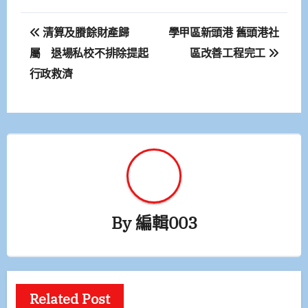
文
清算及賸餘財產歸
學甲區新頭港 舊頭港社
章
屬 退場私校不排除提起
區改善工程完工
行政救濟
導
覽
By
編輯003
Related Post