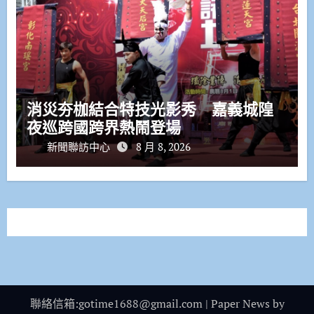
消災夯枷結合特技光影秀 嘉義城隍
夜巡跨國跨界熱鬧登場
新聞聯訪中心
8 月 8, 2026
聯絡信箱:gotime1688@gmail.com
|
Paper News
by